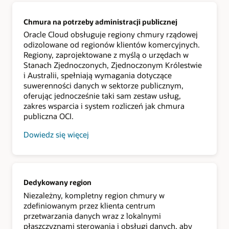
Sovereign
prywatności
Cloud
i
bezpieczeństwa
Chmura na potrzeby administracji publicznej
danych,
Oracle Cloud obsługuje regiony chmury rządowej
ograniczeniu
odizolowane od regionów klientów komercyjnych.
dostępu
i
Regiony, zaprojektowane z myślą o urzędach w
operacji,
Stanach Zjednoczonych, Zjednoczonym Królestwie
ograniczeniu
i Australii, spełniają wymagania dotyczące
przepływów
danych
suwerenności danych w sektorze publicznym,
i
oferując jednocześnie taki sam zestaw usług,
informacji
zakres wsparcia i system rozliczeń jak chmura
operacyjnych,
czy
publiczna OCI.
też
o
Dowiedz się więcej
izolację
o
od
usłudze
innych
Government
osób
Cloud
lub
Internetu,
Dedykowany region
Oracle
zawsze
Niezależny, kompletny region chmury w
ma
zdefiniowanym przez klienta centrum
dla
Ciebie
przetwarzania danych wraz z lokalnymi
ofertę
płaszczyznami sterowania i obsługi danych, aby
rozwiązania