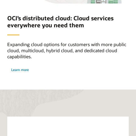
jak
wspólne
zasady
bezpieczeństwa
OCI’s distributed cloud: Cloud services
i
everywhere you need them
zgodności
z
przepisami
dla
wszystkich
Expanding cloud options for customers with more public
usług
cloud, multicloud, hybrid cloud, and dedicated cloud
we
wszystkich
capabilities.
wdrożeniach;
samodzielny
about
model
Learn more
distributed
operacyjny
cloud
dla
każdego
regionu,
możliwość
przenoszenia
technicznego
i
niezależność
od
oprogramowania;
standardowe
narzędzia
i