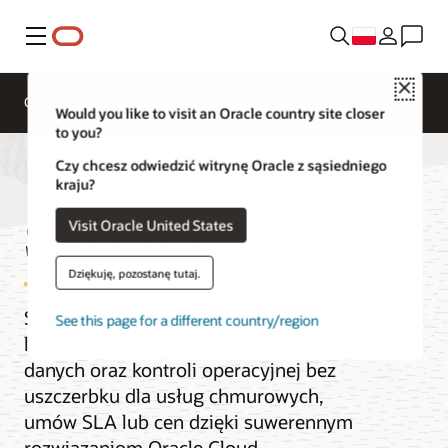
Menu
Close
Omówienie
Multicloud
Would you like to visit an Oracle country site closer
to you?
Czy chcesz odwiedzić witrynę Oracle z sąsiedniego
kraju?
Sovereign Cloud
Visit Oracle United States
Dziękuję, pozostanę tutaj.
Spełnienie wymagań w zakresie
See this page for a different country/region
lokalizacji, rezydencji i dostępu do
danych oraz kontroli operacyjnej bez
uszczerbku dla usług chmurowych,
umów SLA lub cen dzięki suwerennym
rozwiązaniom Oracle Cloud