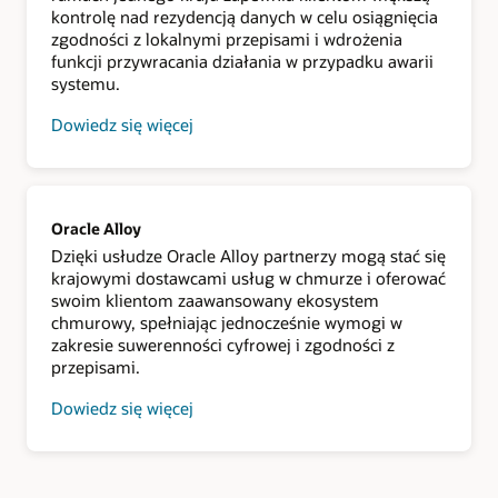
kontrolę nad rezydencją danych w celu osiągnięcia
centrach
przetwarzania
zgodności z lokalnymi przepisami i wdrożenia
danych;
funkcji przywracania działania w przypadku awarii
usługa
systemu.
Oracle
Alloy,
która
Dowiedz się więcej
umożliwia
o
znakowanie
regionach
i
chmury
obsługę
publicznej
pełnego
OCI
rozwiązania
Oracle Alloy
chmurowego
przez
Dzięki usłudze Oracle Alloy partnerzy mogą stać się
partnerów;
krajowymi dostawcami usług w chmurze i oferować
chmura
swoim klientom zaawansowany ekosystem
UE
Sovereign
chmurowy, spełniając jednocześnie wymogi w
Cloud,
zakresie suwerenności cyfrowej i zgodności z
która
przepisami.
umożliwia
spełnienie
potrzeb
Dowiedz się więcej
suwerenności
o
we
usłudze
współdzielonej
Oracle
przestrzeni
Alloy
chmurowej;