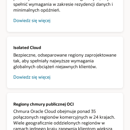
spełnić wymagania w zakresie rezydencji danych i
dla
Ciebie.
minimalnych opóźnień.
Na
suwerenne
Dowiedz się więcej
rozwiązania
o
Oracle
usłudze
składają
Dedicated
się
Region
regiony
Cloud@Customer
chmury
Isolated Cloud
publicznej
OCI,
Bezpieczne, odseparowane regiony zaprojektowane
które
tak, aby spełniały najwyższe wymagania
umożliwiają
dostęp
globalnych obciążeń niejawnych klientów.
do
wielu
Dowiedz się więcej
regionów
o
w
izolowanej
wielu
chmurze
krajach;
dedykowany
region
Regiony chmury publicznej OCI
Oracle,
który
Chmura Oracle Cloud obejmuje ponad 35
umożliwia
połączonych regionów komercyjnych w 24 krajach.
użytkownikowi
działanie
Wiele geograficznie oddzielonych regionów w
we
ramach jednego kraju zapewnia klientom większą
własnych