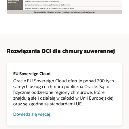
Oracle
Cloud
Infrastructure
oferuje
szeroki
zestaw
rozwiązań
Rozwiązania OCI dla chmury suwerennej
dostosowany
do
potrzeb
klientów.
Bez
względu
EU Sovereign Cloud
na
Oracle EU Sovereign Cloud oferuje ponad 200 tych
to,
czy
samych usług co chmura publiczna Oracle. Są to
wymagana
fizycznie oddzielone regiony chmurowe, które
suwerenność
znajdują się i działają w całości w Unii Europejskiej
ma
polegać
oraz są zgodne ze standardami UE.
na
zgodności
Dowiedz się więcej
z
o
lokalnymi
usłudze
przepisami
EU
dotyczącymi