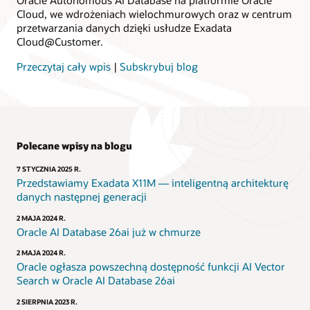
Cloud, we wdrożeniach wielochmurowych oraz w centrum
przetwarzania danych dzięki usłudze Exadata
Cloud@Customer.
Przeczytaj cały wpis
|
Subskrybuj blog
Polecane wpisy na blogu
7 STYCZNIA 2025 R.
Przedstawiamy Exadata X11M — inteligentną architekturę
danych następnej generacji
2 MAJA 2024 R.
Oracle AI Database 26ai już w chmurze
2 MAJA 2024 R.
Oracle ogłasza powszechną dostępność funkcji AI Vector
Search w Oracle AI Database 26ai
2 SIERPNIA 2023 R.