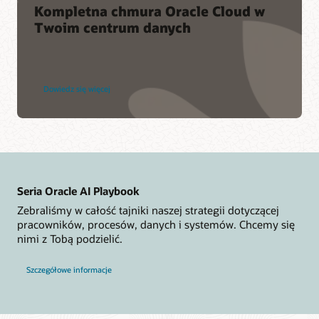
Kompletna chmura Oracle Cloud w
Twoim centrum danych
o
Dowiedz się więcej
usłudze
Dedicated
Region
Cloud@Customer
Seria Oracle AI Playbook
Zebraliśmy w całość tajniki naszej strategii dotyczącej
pracowników, procesów, danych i systemów. Chcemy się
nimi z Tobą podzielić.
Szczegółowe informacje