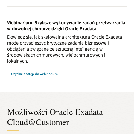
Webinarium: Szybsze wykonywanie zadań przetwarzania
w dowolnej chmurze dzięki Oracle Exadata
Dowiedz się, jak skalowalna architektura Oracle Exadata
może przyspieszyć krytyczne zadania biznesowe i
obciążenia związane ze sztuczną inteligencją w
środowiskach chmurowych, wielochmurowych i
lokalnych.
Szybsze
Uzyskaj dostęp do webinarium
wykonywanie
zadań
przetwarzania
w
dowolnej
chmurze
dzięki
Oracle
Exadata
Możliwości Oracle Exadata
Cloud@Customer