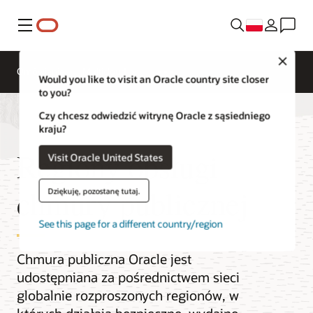
Menu
Close
Omówienie
Multicloud
Would you like to visit an Oracle country site closer
to you?
Czy chcesz odwiedzić witrynę Oracle z sąsiedniego
kraju?
Regiony obsługi
Visit Oracle United States
chmury publicznej
Dziękuję, pozostanę tutaj.
See this page for a different country/region
Chmura publiczna Oracle jest
udostępniana za pośrednictwem sieci
globalnie rozproszonych regionów, w