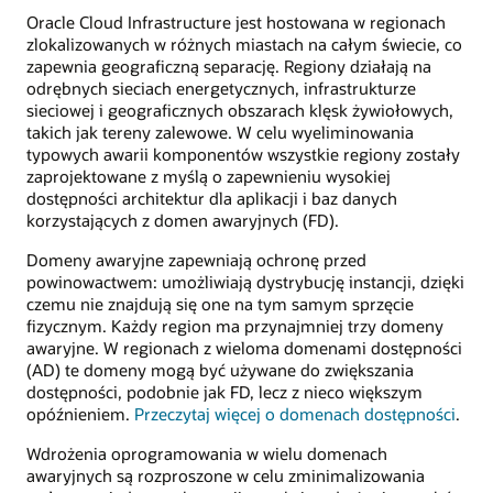
Oracle Cloud Infrastructure jest hostowana w regionach
zlokalizowanych w różnych miastach na całym świecie, co
zapewnia geograficzną separację. Regiony działają na
odrębnych sieciach energetycznych, infrastrukturze
sieciowej i geograficznych obszarach klęsk żywiołowych,
takich jak tereny zalewowe. W celu wyeliminowania
typowych awarii komponentów wszystkie regiony zostały
zaprojektowane z myślą o zapewnieniu wysokiej
dostępności architektur dla aplikacji i baz danych
korzystających z domen awaryjnych (FD).
Domeny awaryjne zapewniają ochronę przed
powinowactwem: umożliwiają dystrybucję instancji, dzięki
czemu nie znajdują się one na tym samym sprzęcie
fizycznym. Każdy region ma przynajmniej trzy domeny
awaryjne. W regionach z wieloma domenami dostępności
(AD) te domeny mogą być używane do zwiększania
dostępności, podobnie jak FD, lecz z nieco większym
opóźnieniem.
Przeczytaj więcej o domenach dostępności
.
Wdrożenia oprogramowania w wielu domenach
awaryjnych są rozproszone w celu zminimalizowania