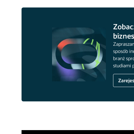
Zobacz
bizne
Zapraszam
sposób in
branż spr
studiami 
Zarejes