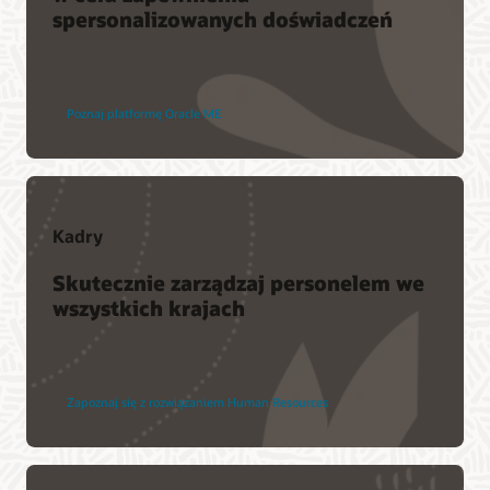
spersonalizowanych doświadczeń
Poznaj platformę Oracle ME
Kadry
Skutecznie zarządzaj personelem we
wszystkich krajach
Zapoznaj się z rozwiązaniem Human Resources