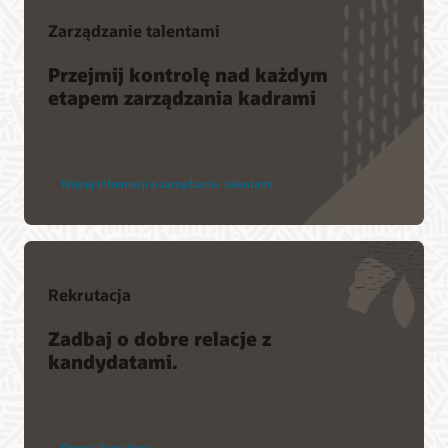
Zarządzanie talentami
Przejmij kontrolę nad każdym
etapem zarządzania kadrami
Więcej informacji o zarządzaniu talentami
Rekrutacja
Zadbaj o dobre relacje z
kandydatami.
Poznaj Recruiting