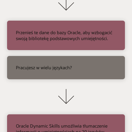
Przenieś te dane do bazy Oracle, aby wzbogacić
swoją bibliotekę podstawowych umiejętności.
strzałka
w
Pracujesz w wielu językach?
prawo
Oracle Dynamic Skills umożliwia tłumaczenie
informacji o umiejętnościach na 29 języków.