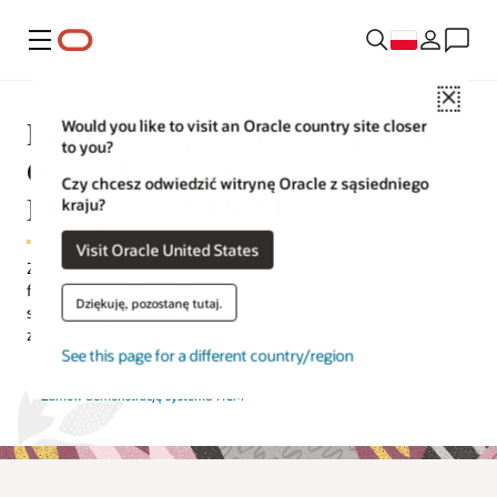
Menu
Close
Prezentacje produktów z pakietu
Would you like to visit an Oracle country site closer
to you?
Oracle Human Capital
Czy chcesz odwiedzić witrynę Oracle z sąsiedniego
Management (HCM)
kraju?
Visit Oracle United States
Zapoznaj się z prezentacjami przedstawiającymi najważniejsze
funkcje i zalety Oracle Cloud HCM — kompletnego rozwiązania
Dziękuję, pozostanę tutaj.
spełniającego wszystkie wymagania przedsiębiorstwa w zakresie
zarządzania kapitałem ludzkim.
See this page for a different country/region
Zamów demonstrację systemu HCM