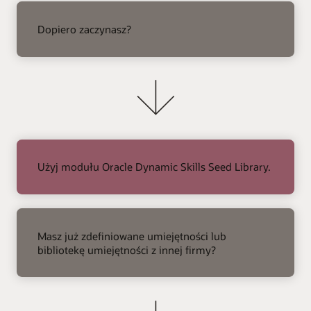
strzałka
w
Dopiero zaczynasz?
prawo
Użyj modułu Oracle Dynamic Skills Seed Library.
strzałka
w
Masz już zdefiniowane umiejętności lub
prawo
bibliotekę umiejętności z innej firmy?