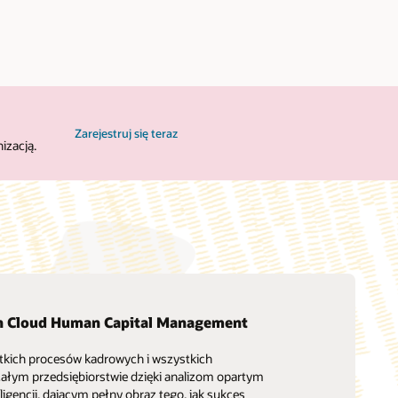
Zarejestruj się teraz
izacją.
on Cloud Human Capital Management
stkich procesów kadrowych i wszystkich
ałym przedsiębiorstwie dzięki analizom opartym
ligencji, dającym pełny obraz tego, jak sukces