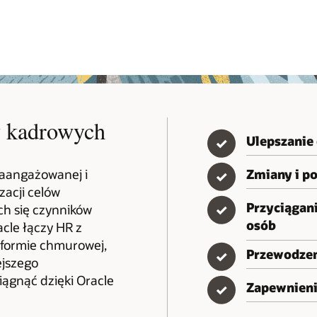
w kadrowych
Ulepszanie
✓
zaangażowanej i
Zmiany i p
✓
izacji celów
Przyciągan
✓
ch się czynników
osób
cle łączy HR z
atformie chmurowej,
Przewodzeni
✓
ejszego
iągnąć dzięki Oracle
Zapewnieni
✓