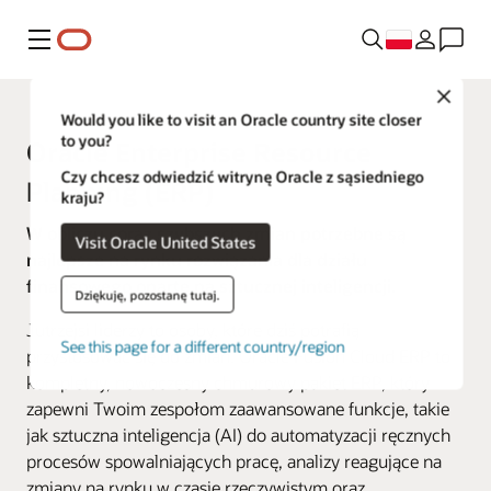
Menu
Close
Would you like to visit an Oracle country site closer
to you?
Oracle Enterprise Resource
Czy chcesz odwiedzić witrynę Oracle z sąsiedniego
Planning (ERP)
kraju?
W obliczu coraz szybszych zmian potrzebne są
Visit Oracle United States
najlepsze na rynku rozwiązania dla działu
finansowego oparte na sztucznej inteligencji.
Dziękuję, pozostanę tutaj.
Jutrzejsi liderzy to osoby, które dziś potrafią
See this page for a different country/region
przystosować się do zmian. Oracle Fusion Cloud ERP to
kompletny, nowoczesny chmurowy pakiet ERP, który
zapewni Twoim zespołom zaawansowane funkcje, takie
jak sztuczna inteligencja (AI) do automatyzacji ręcznych
procesów spowalniających pracę, analizy reagujące na
zmiany na rynku w czasie rzeczywistym oraz