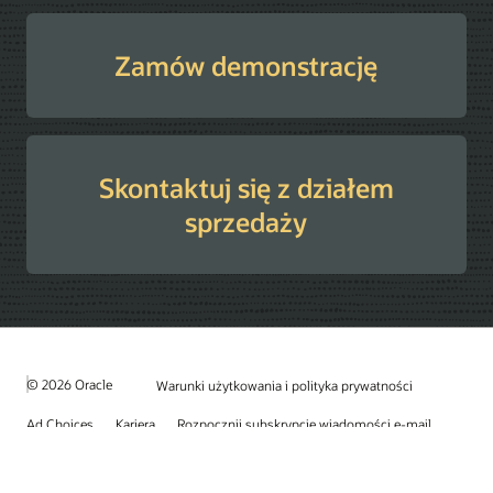
Zamów demonstrację
Skontaktuj się z działem
sprzedaży
© 2026 Oracle
Warunki użytkowania i polityka prywatności
Ad Choices
Kariera
Rozpocznij subskrypcję wiadomości e-mail
Infolinia ds. integralności
Skontaktuj się z nami
Facebook
X
LinkedIn
YouTube