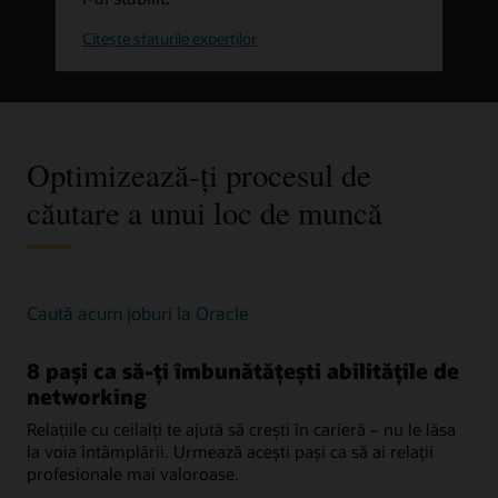
despre
Citește sfaturile experților
cum
îți
poți
dezvolta
aptitudinile
Optimizează-ți procesul de
căutare a unui loc de muncă
cum
Caută acum joburi la Oracle
să
te
8 pași ca să-ți îmbunătățești abilitățile de
angajezi
networking
Relațiile cu ceilalți te ajută să crești în carieră – nu le lăsa
la voia întâmplării. Urmează acești pași ca să ai relații
profesionale mai valoroase.