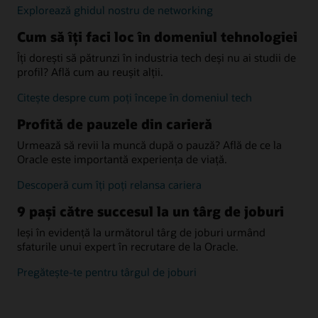
relații
Explorează ghidul nostru de networking
mai
Cum să îți faci loc în domeniul tehnologiei
bune
Îți dorești să pătrunzi în industria tech deși nu ai studii de
profil? Află cum au reușit alții.
află
Citește despre cum poți începe în domeniul tech
cum
Profită de pauzele din carieră
Urmează să revii la muncă după o pauză? Află de ce la
Oracle este importantă experiența de viață.
profită
Descoperă cum îți poți relansa cariera
de
9 pași către succesul la un târg de joburi
pauzele
din
Ieși în evidență la următorul târg de joburi urmând
carieră
sfaturile unui expert în recrutare de la Oracle.
află
Pregătește-te pentru târgul de joburi
sfaturi
de
la