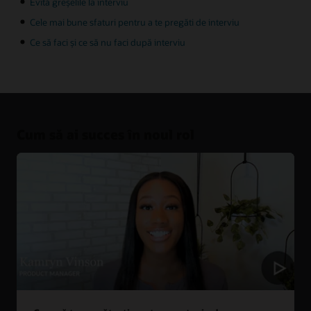
Evită greșelile la interviu
Cele mai bune sfaturi pentru a te pregăti de interviu
Ce să faci și ce să nu faci după interviu
Cum să ai succes în noul rol