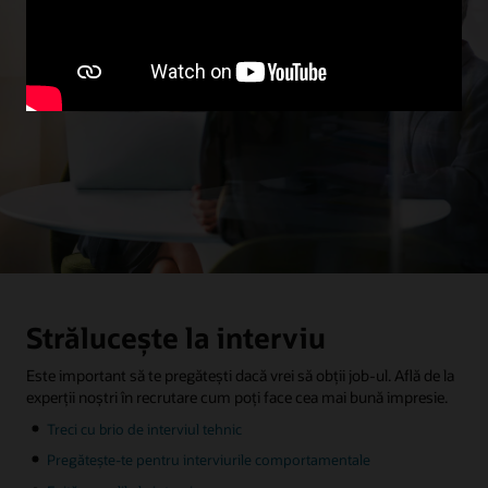
Strălucește la interviu
Este important să te pregătești dacă vrei să obții job-ul. Află de la
experții noștri în recrutare cum poți face cea mai bună impresie.
Treci cu brio de interviul tehnic
Pregătește-te pentru interviurile comportamentale