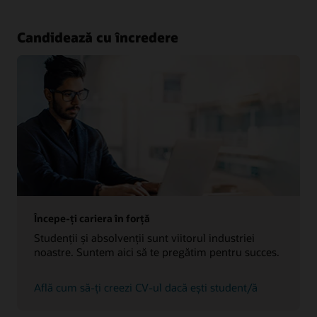
experți
Candidează cu încredere
Începe-ți cariera în forță
Studenții și absolvenții sunt viitorul industriei
noastre. Suntem aici să te pregătim pentru succes.
Află cum să-ți creezi CV-ul dacă ești student/ă