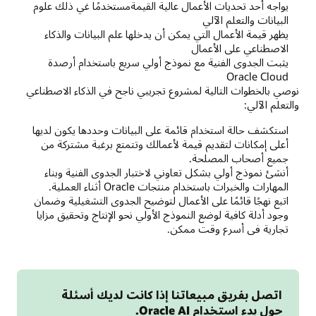
يواجه أحد تحديات الأعمال عالية القيمةمستخدمًا غي ذلك علوم
أو
البيانات والتعلم الآلي
أكثر
يظهر قيمة الأعمال التي يمكن أن يدخلها علم البيانات والذكاء
يستهلك
الاصطناعي على الأعمال
البيانات
يثبت الجدوى الفنية مع نموذج أولي سريع باستخدام أرصدة
ويعدها
Oracle Cloud
للعرض
نوصي بالخطوات التالية لمشروع تجريبي ناجح في الذكاء الاصطناعي
التقديمي
والتعلم الآلي:
للمستخدمين.
استكشف حالة استخدام قائمة على البيانات وحددها يكون لديها
أعلى إمكانات لتقديم قيمة لأعمالك وتتمتع برغبة مشتركة من
جميع أصحاب المصلحة.
أنشئ نموذج أولي بشكل تعاوني لاختبار الجدوى الفنية وبناء
المهارات والخبرات باستخدام منتجات Oracle أثناء العملية.
اتبع نهجًا قائمًا على الأعمال لتوضيح الجدوى التشغيلية وضمان
وجود أدلة كافية لوضع النموذج الأولي نحو الإنتاج وتحقيق مزايا
تجارية في أسرع وقت ممكن.
اتصل بفريق مبيعاتنا إذا كانت لديك أسئلة
حول بدء استخدام Oracle AI.