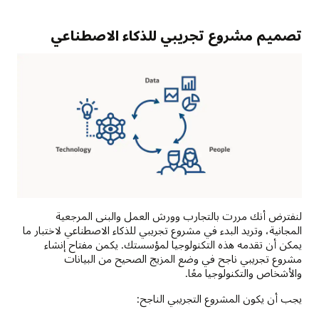
نموذج
أثناء
مرحلة
تصميم مشروع تجريبي للذكاء الاصطناعي
التدريب
وتشغيل
خوارزميات
اكتشاف
أوجه
الخلل
أثناء
مرحلة
الإنتاج.
النتائج:
يتم
إرسال
لنفترض أنك مررت بالتجارب وورش العمل والبنى المرجعية
نتائج
المجانية، وتريد البدء في مشروع تجريبي للذكاء الاصطناعي لاختبار ما
عملية
يمكن أن تقدمه هذه التكنولوجيا لمؤسستك. يكمن مفتاح إنشاء
اكتشاف
مشروع تجريبي ناجح في وضع المزيج الصحيح من البيانات
أوجه
والأشخاص والتكنولوجيا معًا.
الخلل
يجب أن يكون المشروع التجريبي الناجح:
إلى
تطبيق