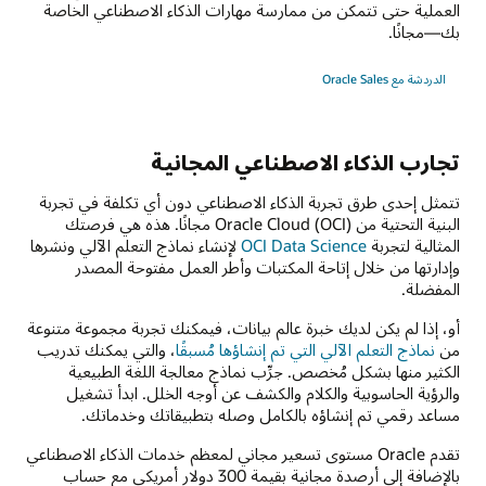
العملية حتى تتمكن من ممارسة مهارات الذكاء الاصطناعي الخاصة
بك—مجانًا.
الدردشة مع Oracle Sales
تجارب الذكاء الاصطناعي المجانية
تتمثل إحدى طرق تجربة الذكاء الاصطناعي دون أي تكلفة في تجربة
البنية التحتية من Oracle Cloud (OCI) مجانًا. هذه هي فرصتك
المثالية لتجربة
OCI Data Science
لإنشاء نماذج التعلم الآلي ونشرها
وإدارتها من خلال إتاحة المكتبات وأطر العمل مفتوحة المصدر
المفضلة.
أو، إذا لم يكن لديك خبرة عالم بيانات، فيمكنك تجربة مجموعة متنوعة
من
نماذج التعلم الآلي التي تم إنشاؤها مُسبقًا
، والتي يمكنك تدريب
الكثير منها بشكل مُخصص. جرِّب نماذج معالجة اللغة الطبيعية
والرؤية الحاسوبية والكلام والكشف عن أوجه الخلل. ابدأ تشغيل
مساعد رقمي تم إنشاؤه بالكامل وصله بتطبيقاتك وخدماتك.
تقدم Oracle مستوى تسعير مجاني لمعظم خدمات الذكاء الاصطناعي
بالإضافة إلى أرصدة مجانية بقيمة 300 دولار أمريكي مع حساب