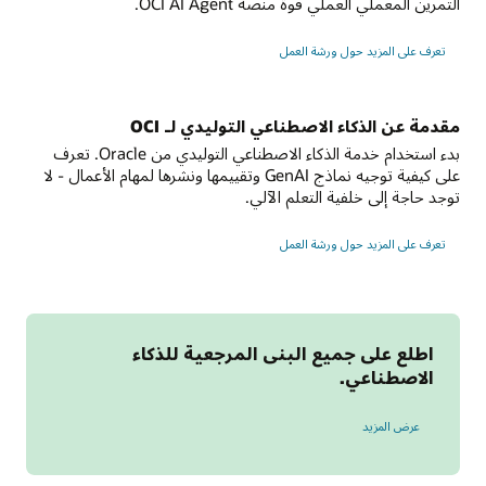
التمرين المعملي العملي قوة منصة OCI AI Agent.
من
مصدر
لإنشاء
تعرف على المزيد حول ورشة العمل
مساعدين
واحد
ذكاء
أو
اصطناعي
ذكي
أكثر.
مقدمة عن الذكاء الاصطناعي التوليدي لـ OCI
تجميع
البيانات:
بدء استخدام خدمة الذكاء الاصطناعي التوليدي من Oracle. تعرف
يتم
على كيفية توجيه نماذج GenAI وتقييمها ونشرها لمهام الأعمال - لا
تخزين
توجد حاجة إلى خلفية التعلم الآلي.
البيانات
لـ
في
تعرف على المزيد حول ورشة العمل
OCI
تخزين
Generative
AI
كائنات
oci.
اكتشاف
اطلع على جميع البنى المرجعية للذكاء
أوجه
الاصطناعي.
الخلل
في
البنى المرجعية للذكاء الاصطناعي
OCI:
عرض المزيد
يقوم
بإنشاء