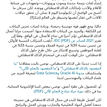
إنشاء لغات برمجة جديدة وبحوث وروبوتات—وتعهدات في صناعة
الأفلام والأدب بإمكانات الذكاء الاصطناعي ووعده. لكن سرعان ما
أصبح من الواضح أن تكنولوجيا اليوم لا يمكن أن تحقق خيالات
الآلات التي تفكر لنفسها وتسيطر على العالم (شكرًا!).
حاليًا، ومع ظهور قوة حوسبية رخيصة، وزيادة كميات تخزين البيانات
غير المُكلفة، والمزيد من البيانات للاستفادة منها، أصبحت مزايا أعمال
الذكاء الاصطناعي تؤثر أخيرًا في نجاح الأعمال. في الواقع، وفقًا إلى
تقرير
2021 الصادر عن IDC (PDF)
، أبلغت الشركات المتبنية الأوائل
عن تحسن بنسبة 39% في تجربة العملاء وتحسن بنسبة 33% في
كفاءة الموظفين وتسريع الابتكار من خلال طرح حلول الذكاء
الاصطناعي. حان الوقت للبدء في استخدام الذكاء الاصطناعي.
إذا كنت جديدًا على الذكاء الاصطناعي، نوصي بالبدء بمقالاتنا
"ما
المقصود بالذكاء الاصطناعي؟"
و
"ما المقصود بالتعلم الآلي؟"
واستكشاف
مدونة Oracle AI وData Science
لمعرفة المزيد من
علماء البيانات والمهندسين لدينا.
أو، للحصول على نظرة أعمق، نوصي ببعض كتبنا الإلكترونية المجانية،
بما في ذلك
دورة حياة نماذج التعلم الآلي (PDF)
.
لكن أفضل طريقة للبدء في مجال الذكاء الاصطناعي هي بتجربته.
جمعنا أفضل المواد التعليمية والتجارب وورش العمل والبرامج