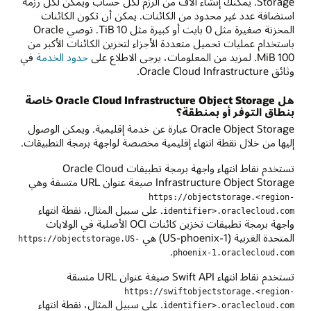
Storage. يمكنك إنشاء آلاف من الرزم لكل حساب ويمكن لكل رزمة
استضافة عدد غير محدود من الكائنات. يمكن أن تكون الكائنات
المخزنة صغيرة مثل 0 بايت أو كبيرة مثل 10 TiB. توصي Oracle
باستخدام عمليات تحميل متعددة الأجزاء لتخزين الكائنات الأكبر من
100 MiB. لمزيد من المعلومات، يرجى الاطلاع على
حدود الخدمة
في
وثائق Oracle Cloud Infrastructure.
هل Oracle Cloud Infrastructure Object Storage خاصة
بنطاق التوفر أو بمنطقة؟
Oracle Object Storage عبارة عن خدمة إقليمية. ويمكن الوصول
إليها من خلال نقطة انتهاء إقليمية مخصصة لواجهة برمجة التطبيقات.
تستخدم نقاط انتهاء واجهة برمجة تطبيقات Oracle Cloud
Infrastructure Object Storage صيغة عنوان URL متسقة وهي
https://objectstorage.<region-
. على سبيل المثال، نقطة انتهاء
identifier>.oraclecloud.com
واجهة برمجة تطبيقات تخزين كائنات OCI الأصلية في الولايات
المتحدة الغربية (US-phoenix-1) هي
https://objectstorage.US-
.
phoenix-1.oraclecloud.com
تستخدم نقاط انتهاء Swift API صيغة عنوان URL متسقة
https://swiftobjectstorage.<region-
. على سبيل المثال، نقطة انتهاء
identifier>.oraclecloud.com