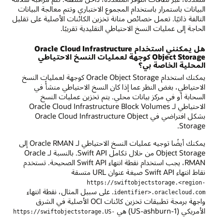
البيانات باستمرار باستخدام المجموع الاختباري وتتم معالجة البيانات
التالفة ذاتيًا. تعمل خصائص متانة تخزين الكائنات الأصلية على تقليل
الحاجة إلى عمليات النسخ الاحتياطي التقليدية تقريبًا.
هل يمكنني استخدام Oracle Cloud Infrastructure
Object Storage كوجهة لعمليات النسخ الاحتياطي
المحلية الخاصة بي؟
يمكنك استخدام Oracle Object Storage كوجهة لعمليات النسخ
الاحتياطي، بغض النظر عما إذا كان النسخ الاحتياطي منشأً في
السحابة أو في مركز بيانات محلي. يتم تخزين عمليات النسخ
الاحتياطي لـ Oracle Cloud Infrastructure Block Volumes
بشكل افتراضي في Oracle Cloud Infrastructure Object
Storage.
يمكنك أيضًا توجيه عمليات النسخ الاحتياطي لـ Oracle RMAN إلى
Object Storage من خلال تكامل Swift API. بالنسبة لـ Oracle
RMAN، يجب استخدام نقطة انتهاء Swift API الصحيحة. تستخدم
نقاط انتهاء Swift API صيغة عنوان URL متسقة
https://swiftobjectstorage.<region-
. على سبيل المثال، نقطة انتهاء
identifier>.oraclecloud.com
واجهة برمجة تطبيقات تخزين كائنات OCI الأصلية في الشرق
الأمريكي (US-ashburn-1) هي
https://swiftobjectstorage.US-