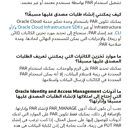
تشغيل استخدام PAR بواسطة مستخدم معتمد أو غير معتمد.
كيف يمكنني إنشاء طلبات مصدق عليها مسبقًا؟
يمكنك تكوين PAR باستخدام وحدة تحكم خدمة Oracle Cloud
Infrastructure أو عبر
Oracle Cloud Infrastructure SDKs و/أو
CLI
. عند إنشاء PAR، ستحتاج إلى تحديد مورد تخزين الكائنات (كائن
أو رزمة)، والإجراءات التي يمكن للمستخدم النهائي اتخاذها، ومدة
صلاحية PAR.
ما موارد تخزين الكائنات التي يمكنني تعريف الطلبات
المصدق عليها مسبقًا؟
يمكنك تحديد PAR على الرزم والوحدات. يمكنك استخدام PAR
المحددة في رزمة لاستلام البيانات، إلا أنه يمكن استخدام PAR
المحددة في الكائنات لإرسال البيانات واستلامها.
ما أذونات Oracle Identity and Access Management
التي أحتاج إلى امتلاكها لإنشاء الطلبات المصدق عليها
مسبقًا وإدارتها؟
يجب أن يكون لديك أذون PAR_MANAGE لإنشاء PAR وإدارتها.
بالإضافة إلى ذلك، يمكنك فقط تكوين PAR على الموارد التي لديك
أذونات للوصول إليها. على سبيل المثال، إذا كنت ترغب في إنشاء
PUT PAR في رزمة، فأنت بحاجة إلى إذن لكتابة البيانات في هذه