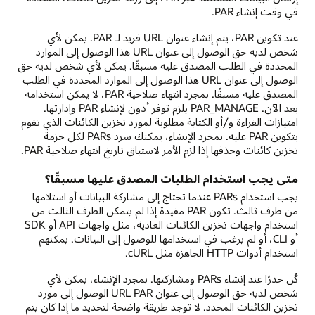
في وقت إنشاء PAR.
عند تكوين PAR، يتم إنشاء عنوان URL فريد لـ PAR. يمكن لأي
شخص لديه حق الوصول إلى عنوان URL هذا الوصول إلى الموارد
المحددة في الطلب المصدق عليه مسبقًا. يمكن لأي شخص لديه حق
الوصول إلى عنوان URL هذا الوصول إلى الموارد المحددة في الطلب
المصدق عليه مسبقًا. بمجرد انتهاء صلاحية PAR، لا يمكن استخدامه
بعد الآن. PAR_MANAGE يلزم توفر أذون لإنشاء PAR وإدارتها.
امتيازات القراءة و/أو الكتابة مطلوبة لمورد تخزين الكائنات الذي تقوم
بتكوين PAR عليه. بمجرد الإنشاء، يمكنك سرد PARs لكل حزمة
تخزين كائنات وحذفها إذا لزم الأمر لاستباق تاريخ انتهاء صلاحية PAR.
متى يجب استخدام الطلبات المصدق عليها مسبقًا؟
يجب استخدام PARs عندما تحتاج إلى مشاركة البيانات أو استلامها
من طرف ثالث. تكون PAR مفيدة إذا لم يتمكن الطرف الثالث من
استخدام واجهات تخزين الكائنات العادية، مثل واجهات API أو SDK
أو CLI، أو لم يرغب في استخدامها للوصول إلى البيانات. يمكنهم
استخدام أدوات HTTP الجاهزة مثل cURL.
كُن حذرًا عند إنشاء PARs ومشاركتها. بمجرد الإنشاء، يمكن لأي
شخص لديه حق الوصول إلى عنوان URL PAR الوصول إلى مورد
تخزين الكائنات المحدد. لا توجد طريقة واضحة لتحديد ما إذا كان يتم