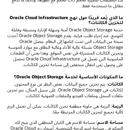
مقابل ما تستخدمه فقط.
ما الذي يُعد فريدًا حول نهج Oracle Cloud Infrastructure
لتخزين الكائنات؟
خدمة Oracle Object Storage آمنة وسهلة الإدارة ومتسقة وقابلة
للتوسع. عند إجراء طلب قراءة، يقدم Oracle Object Storage أحدث
نسخة من البيانات التي تمت كتابتها إلى النظام. يتصل Oracle
Object Storage بشبكة عالية الأداء وعالية النطاق مع موارد الحوسبة
وتخزين الكائنات المشتركة في نفس الموقع. وهذا يعني أن الطبعات
الحاسوبية التي تعمل في Oracle Cloud Infrastructure تحصل
على وصول زمن انتقال منخفض إلى مساحة تخزين الكائنات.
ما المكونات الأساسية لخدمة Oracle Object Storage؟
الكائنات
: يتم تخزين جميع البيانات، بغض النظر عن نوع المحتوى،
ككائنات في Oracle Object Storage. على سبيل المثال، يتم تخزين
ملفات السجل وملفات الفيديو والملفات الصوتية ككائنات.
الرزمة
: الرزمة هي حاوية منطقية تخزن الكائنات. يمكن أن تعمل الرزم
كآلية تجميع لتخزين الكائنات المرتبطة معًا.
مساحة الاسم
: مساحة الاسم هي الكيان المنطقي الذي يتيح لك
التحكم في مساحة اسم الرزمة الشخصية. أسماء رزم Oracle Cloud