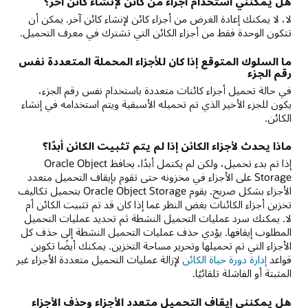
هل يمكنني استخدام أجزاء من كائن لإنشاء كائن آخر؟
لا، لا يمكنك إعادة الغرض من أجزاء كائن لإنشاء كائن آخر. يمكن أن
تتكون الوحدة فقط من أجزاء الكائن التي تشترك في معرف التحميل.
ما السلوك المتوقع إذا كان للأجزاء المحملة المتعددة نفس
رقم الجزء
في حالة تحميل أجزاء كائنات متعددة باستخدام نفس رقم الجزء،
يكون للجزء الأخير الذي تم تحميله الأسبقية ويتم استخدامه في إنشاء
الكائن.
ماذا يحدث لأجزاء الكائن إذا لم يتم تثبيت الكائن أبدًا؟
إذا تم بدء تحميل، ولكن لم يكتمل أبدًا، يحافظ Oracle Object
Storage على الأجزاء في مخزونه حتى تقوم بإيقاف التحميل متعدد
الأجزاء بشكل صريح. يقوم Oracle Object Storage بتحميل تكاليف
تخزين أجزاء الكائنات بغض النظر عما إذا كان قد تم تثبيت الكائن أم
لا. يمكنك سرد عمليات التحميل النشطة ثم تحديد عمليات التحميل
المطلوب إيقافها. يؤدي حذف عمليات التحميل النشطة إلى حذف كل
الأجزاء التي تم تحميلها وتحرير مساحة التخزين. يمكنك أيضًا تكوين
قواعد
إدارة دورة حياة الكائن
لإزالة عمليات التحميل متعددة الأجزاء غير
المثبتة أو الفاشلة تلقائيًا.
هل يمكنني إيقاف التحميل متعدد الأجزاء وحذف الأجزاء