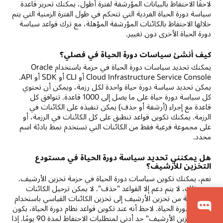
لاحقًا الاحتفاظ بالبيانات المؤرشفة لفترة أطول، يمكنك تحرير قاعدة
سياسة دورة الحياة الفردية التي تتحكم في طول الفترة الزمنية التي يتم
خلالها الاحتفاظ بالكائنات المؤرشفة المؤهلة، مع ترك قواعد سياسة
دورة الحياة الأخرى دون تغيير.
كيف أنشئ سياسات دورة الحياة في فصلي؟
يمكنك تحديد سياسات دورة الحياة في حزمة باستخدام Oracle
Cloud Infrastructure Service Console أو CLI أو SDK أو API.
يمكن تحديد سياسة دورة حياة واحدة لكل رزمة، ويمكن أن تحتوي
كل سياسة دورة حياة على ما يصل إلى 1000 قاعدة. تتوافق كل
قاعدة مع إجراء (أرشفة أو حذف) يمكن تنفيذه على الكائنات في
الرزمة. يمكنك تكوين قواعد تنطبق على كل الكائنات في الرزمة، أو
على مجموعة فرعية فقط من الكائنات التي تستخدم نمط بادئة اسم
محدد.
هل يمكنني تحديد سياسة دورة الحياة في مستودع
التخزين للأرشيف؟
نعم، يمكنك تكوين سياسات دورة الحياة في حزمة تخزين الأرشيف.
ومع ذلك، لا يتم دعم إلا القواعد "حذف". لا يمكن ترحيل الكائنات
المؤرشفة من تخزين الأرشيف إلى تخزين الكائنات القياسي باستخدام
سياسة دورة الحياة. لاحظ أنه عند تكوين قواعد نظام دورة الحياة، يكون
لدى "تخزين الأرشيف" حد أدنى لمتطلبات الاحتفاظ لمدة 90 يومًا. إذا