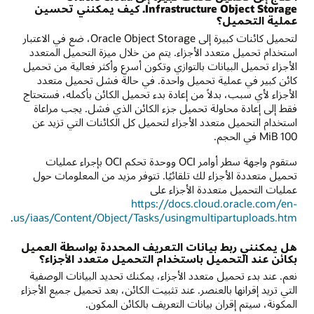
Infrastructure Object Storage. كيف يمكنني تحسين
عملية التحميل؟
لتحميل كائنات كبيرة إلى Oracle Object Storage، ضع في الاعتبار
استخدام تحميل متعدد الأجزاء. يتم من خلال ميزة التحميل المتعدد
الأجزاء تحميل البيانات بالتوازي وتكون أسرع وأكثر فعالية من تحميل
كائن كبير في عملية تحميل واحدة. في حالة فشل تحميل متعدد
الأجزاء لأي سبب، بدلاً من إعادة بدء تحميل الكائن بأكمله، فستحتاج
فقط إلى إعادة محاولة تحميل جزء الكائن الذي فشل. يجب مراعاة
استخدام التحميل متعدد الأجزاء لتحميل كل الكائنات التي تزيد عن
100 MiB في الحجم.
ستقوم واجهة سطر أوامر OCI ووحدة تحكم OCI بإجراء عمليات
تحميل متعددة الأجزاء لك تلقائيًا. تتوفر مزيد من المعلومات حول
عمليات التحميل متعددة الأجزاء على
https://docs.cloud.oracle.com/en-
.
us/iaas/Content/Object/Tasks/usingmultipartuploads.htm
هل يمكنني ربط بيانات التعريف المحددة بواسطة العميل
بكائن عند التحميل باستخدام التحميل متعدد الأجزاء؟
نعم. عند بدء تحميل متعدد الأجزاء، يمكنك تحديد البيانات الوصفية
التي تريد إقرانها بالعنصر. عند تثبيت الكائن، بعد تحميل جميع الأجزاء
المكونة، سيتم إقران بيانات التعريف بالكائن المكون.