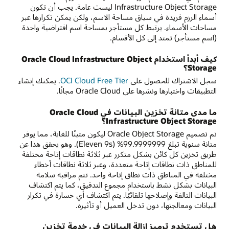
Infrastructure Object Storage ليست عامة. يجب أن تكون
أسماء الرزم فريدة في سياق مساحة الاسم، ولكن يمكن تكرارها عبر
مساحات الأسماء. يرتبط كل مستأجر بمساحة اسم افتراضية واحدة
(اسم مستأجر) تمتد إلى كل الأقسام.
كيف أبدأ استخدام Oracle Cloud Infrastructure Object
Storage؟
سجل الاشتراك للحصول على
OCI Cloud Free Tier
. يمكنك إنشاء
التطبيقات واختبارها ونشرها على Oracle Cloud مجانًا.
ما مدى متانة تخزين البيانات في Oracle Cloud
Infrastructure Object Storage؟
تم تصميم Oracle Object Storage ليكون متينًا للغاية، مما يوفر
متانة سنوية تبلغ 99.9999999% (Eleven 9s). وهو يحقق هذا عن
طريق تخزين كل كائن بشكل متكرر عبر ثلاثة نطاقات إتاحة مختلفة
للمناطق ذات نطاقات إتاحة متعددة، وعبر ثلاثة نطاقات أخطاء
مختلفة في المناطق ذات نطاق إتاحة واحد. تتم مراقبة سلامة
البيانات بشكل نشط باستخدام مجموع التدقيق، كما يتم اكتشاف
البيانات التالفة وإصلاحها تلقائيًا. يتم اكتشاف أي خسارة في تكرار
البيانات ومعالجتها، دون تدخل العميل أو تأثيره.
هل تستخدم ترميز إزالة البيانات في خدمة تخزين