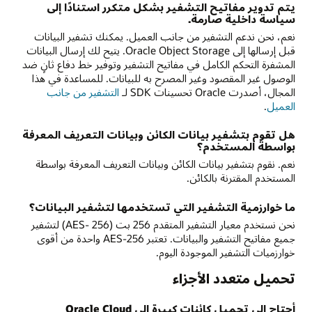
يتم تدوير مفاتيح التشفير بشكل متكرر استنادًا إلى
سياسة داخلية صارمة.
نعم، نحن ندعم التشفير من جانب العميل. يمكنك تشفير البيانات
قبل إرسالها إلى Oracle Object Storage. يتيح لك إرسال البيانات
المشفرة التحكم الكامل في مفاتيح التشفير وتوفير خط دفاع ثانٍ ضد
الوصول غير المقصود وغير المصرح به للبيانات. للمساعدة في هذا
المجال، أصدرت Oracle تحسينات SDK لـ
التشفير من جانب
العميل
.
هل تقوم بتشفير بيانات الكائن وبيانات التعريف المعرفة
بواسطة المستخدم؟
نعم. نقوم بتشفير بيانات الكائن وبيانات التعريف المعرفة بواسطة
المستخدم المقترنة بالكائن.
ما خوارزمية التشفير التي تستخدمها لتشفير البيانات؟
نحن نستخدم معيار التشفير المتقدم 256 بت (AES- 256) لتشفير
جميع مفاتيح التشفير والبيانات. تعتبر AES-256 واحدة من أقوى
خوارزميات التشفير الموجودة اليوم.
تحميل متعدد الأجزاء
أحتاج إلى تحميل كائنات كبيرة إلى Oracle Cloud