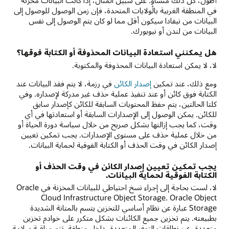
أطول، كل ذلك متساوٍ. على سبيل المثال، إذا كانت البيانات مخزنة
في المنطقة الغربية بالولايات المتحدة، فإن زمن الوصول للوصول إلى
البيانات من نيفادا سيكون أقل مما لو كان يتم الوصول إلى نفس
البيانات من لندن أو نيويورك.
هل يمكنني استعادة البيانات المحذوفة أو الكتابة فوقها؟
لا، لا يمكن استعادة البيانات المحذوفة والمكتوبة.
ومع ذلك، عند تمكين
إصدار الكائن
في رزمة، لا يتم فقد البيانات عند
الكتابة فوق كائن أو عند تنفيذ عملية حذف غير مدركة لإصداره. وفي
كلتا الحالتين، يتم حفظ المحتويات السابقة للكائن كإصدار سابق
للكائن. يمكن الوصول إلى الإصدارات السابقة أو استعادتها في أي
وقت، كما يجب إزالتها بشكل صريح من خلال سياسة دورة الحياة أو
من خلال عملية حذف على مستوى الإصدارات. يجب تمكين تعيين
إصدار الكائن في وقت الحذف أو الكتابة الفوقية لحماية البيانات.
يجب تمكين تعيين إصدار الكائن في وقت الحذف أو
الكتابة الفوقية لحماية البيانات.
لا، لست بحاجة إلى إجراء نسخ احتياطي للبيانات المخزنة في Oracle
Cloud Infrastructure Object Storage. Oracle Object
Storage عبارة عن نظام أساسي للتخزين يتسم بالمتانة الشديدة
بطبيعته. يتم تخزين جميع الكائنات بشكل متكرر على خوادم تخزين
متعددة، عبر نطاقات التوفر المتعددة، داخل منطقة. تتم مراقبة سلامة