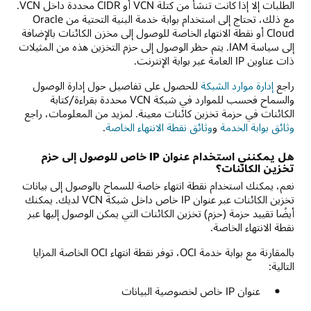
الطلبات إلا إذا كانت تنشأ من كتلة VCN أو CIDR محددة داخل VCN.
مع ذلك، تحتاج إلى استخدام بوابة خدمة البنية التحتية من Oracle
Cloud أو نقطة الانتهاء الخاصة للوصول إلى مخزن الكائنات بالإضافة
إلى سياسة IAM. يتم حظر الوصول إلى حزم التخزين هذه من المثيلات
ذات عناوين IP العامة عبر بوابة الإنترنت.
راجع
إدارة موارد الشبكة
للحصول على تفاصيل حول إدارة الوصول
والسماح فحسب للموارد في شبكة VCN محددة بقراءة/كتابة
الكائنات في حزمة تخزين كائنات معينة. لمزيد من المعلومات، راجع
وثائق بوابة الخدمة
و
وثائق نقطة الانتهاء الخاصة
.
هل يمكنني استخدام عنوان IP خاص للوصول إلى حزم
تخزين الكائنات؟
نعم، يمكنك استخدام نقطة انتهاء خاصة للسماح بالوصول إلى بيانات
تخزين الكائنات عبر عنوان IP خاص داخل شبكة VCN لديك. يمكنك
أيضًا تقييد حزمة (حزم) تخزين الكائنات التي يمكن الوصول إليها عبر
نقطة الانتهاء الخاصة.
بالمقارنة مع بوابة خدمة OCI، توفر نقطة انتهاء OCI الخاصة المزايا
التالية:
عنوان IP خاص لخصوصية البيانات