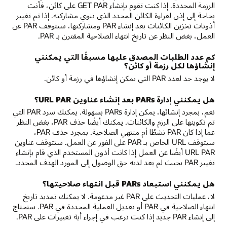
الرزمة المحددة. إذا كنت تقوم بإنشاء GET PAR على كائن، فأنت
بحاجة إلى إذن لقراءة الكائن المحدد الذي تنوي مشاركته. إذا تم تغيير
أذونات تخزين الكائنات بعد إنشاء PAR ومشاركتها، سيتوقف PAR عن
العمل، بغض النظر عن تاريخ انتهاء الصلاحية المقترن بـ PAR.
كم عدد الطلبات المصدق عليها مسبقًا التي يمكنني
إنشاؤها لكل رزمة أو كائن؟
لا يوجد حد لعدد PAR التي يمكن إنشاؤها في رزمة أو كائن.
هل يمكنني إدارة PARs بعد إنشاء عناوين URL PAR؟
نعم، بمجرد إنشائها، يمكن إدارة PARs بسهولة. يمكنك سرد PAR التي
تم تكوينها على الرزم والكائنات. يمكنك أيضًا حذف PAR، بغض النظر
عما إذا كان PAR نشطًا أم منتهي الصلاحية. بمجرد حذف PAR،
سيتوقف URL الخاص بـ PAR على الفور عن العمل. ستتوقف عناوين
URL PAR أيضًا عن العمل إذا كانت أذون المستخدم الذي قام بإنشاء
تغيير PAR بحيث لم يعد لديه حق الوصول إلى المورد الهدف المحدد.
هل يمكنني استبعاد PARs قبل انتهاء صلاحيتها؟
لا، عمليات التحديث على PAR غير مدعومة. لا يمكنك تمديد تاريخ
انتهاء الصلاحية في PAR أو تعديل العملية المحددة في PAR. ستحتاج
إلى إنشاء PAR جديد إذا كنت ترغب في إجراء أية تغييرات على PAR.