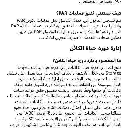
PAR بعيدًا في المستقبل.
كيف يمكنني تتبع عمليات PAR؟
يتم تسجيل الدخول إلى خدمة التدقيق لكل عمليات تكوين PAR
وإدارتها. يوفر عرض سجلات التدقيق رؤية لجميع عمليات إدارة PAR
التي تم تنفيذها. يمكن تسجيل عمليات الوصول PAR عن طريق
تمكين سجلات الخدمة الاختيارية لتخزين الكائنات.
إدارة دورة حياة الكائن
ما المقصود بإدارة دورة حياة الكائن؟
تتيح لك إدارة دورة حياة الكائنات إدارة دورة حياة بيانات Object
Storage من خلال الأرشفة والحذف المؤتمت، مما يعمل على تقليل
تكاليف التخزين وتوفير الوقت. تعمل إدارة دورة الحياة عن طريق
إنشاء مجموعة من القواعد لحزمة (سياسة دورة الحياة) تقوم بحفظ
الكائنات أو حذفها وفقًا لعمرها. يمكنك تضييق نطاق قواعد سياسة
دورة الحياة الفردية باستخدام معايير مطابقة بادئة اسم الكائن. يتيح لك
ذلك إنشاء نظام دورة حياة مخصص لاحتياجات الكائنات المختلفة
داخل حزمة. على سبيل المثال، يمكنك إنشاء نظام دورة حياة يقوم
تلقائيًا بترحيل الكائنات التي تحتوي على بادئة الاسم "ABC" من
"تخزين الكائنات القياسي" إلى "تخزين الأرشيف" بعد 30 يومًا من
إنشاء البيانات، ثم حذف البيانات بعد 120 يومًا من إنشائها. إذا قررت