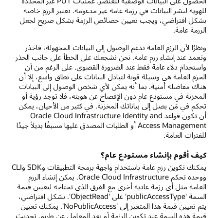
الحصول على البيانات الوصفية للعنصر. عمليات PUT غير المحددة
للهوية لنشر البيانات في رزمة عامة غير مدعومة. تعتبر الرزم خاصة
بشكل افتراضي، ويجب تعيين خصائص الرزمة بشكل صريح لجعل
الرزمة عامة.
ونظرًا لأن الرزم العامة تدعم الوصول إلى البيانات المجهولة، فاحذر
وتعمد عند إنشاء رزم عامة. نحن نشجعك على الخطأ على جانب الحذر
واستخدام دلاء عامة فقط عند الضرورة القصوى. على الرغم من أن
الحزم العامة هي وسيلة قوية لتبادل البيانات على نطاق واسع، إلا أن
هناك مفاضلة أمنية. بما أنه يمكن لأي شخص الوصول إلى البيانات
المخزنة في مستودع عام دون الإفصاح عن هويته، فلا توجد رؤية أو
تحكم في مَن يصل إلى بياناتك المخزنة. في كثير من الأحيان، يمكن
أن تكون قواعد Oracle Cloud Infrastructure Identity and
Access Management أو الطلبات المصدق عليها مسبقًا بديلاً جيدًا
للفترات العامة.
كيف أقوم بإنشاء مستودع عام؟
يمكنك تكوين رزم عامة باستخدام واجهة برمجة التطبيقات وSDK وCLI
ووحدة تحكم Oracle Cloud Infrastructure. يمكن إنشاء الرزم
العامة مثل أي رزمة عادية أخرى مع الفرق الذي تحتاجه لتعيين قيمة
السمة 'publicAccessType' على 'ObjectRead'. بشكل افتراضي،
يتم تعيين قيمة هذا المتغير إلى 'NoPublicAccess'. يمكنك تعيين
قيمة هذه السمة عند تكوين الرزمة أو بعد المعامل عن طريق تحديث