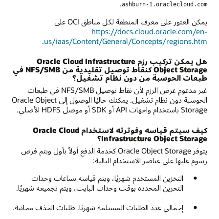
.
ashburn-1.oraclecloud.com
يمكن العثور على معرف المنطقة لكل مناطق OCI على
https://docs.cloud.oracle.com/en-
.
us/iaas/Content/General/Concepts/regions.htm
هل يمكن تركيب رزم Oracle Cloud Infrastructure
Object Storage كنقاط توصيل تقليدية من NFS/SMB في
طبعات الحوسبة من دون نظام تشغيل؟
غير مدعوم عرض الرزم لأن نقاط توصيل NFS/SMB في طبعات
الحوسبة دون نظام تشغيل. يمكنك حاليًا الوصول إلى Oracle Object
Storage باستخدام واجهات API أو SDK أو موصل HDFS الأصلي.
كيف سيتم قياسه وفوترته لاستخدام Oracle Cloud
Infrastructure Object Storage؟
يتوفر Oracle Object Storage كخدمة الدفع أولاً بأول ويتم فرض
رسوم عليها على عناصر الاستخدام التالية:
التخزين المستخدم شهريًا، ويتم قياسه بساعات وحدات
التخزين المحددة بوقت وحدات البايت، ويتم تجميعه شهريًا.
إجمالي عدد الطلبات المستلمة شهريًا. طلبات الحذف مجانية.