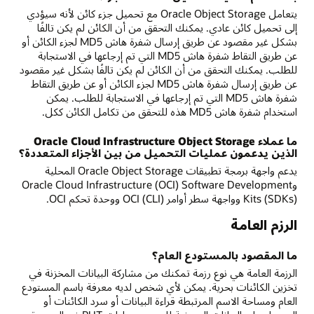
يتعامل Oracle Object Storage مع تحميل جزء كائن لأنه سيؤدي
إلى تحميل كائن عادي. يمكنك التحقق من أن الكائن لم يكن تالفًا
بشكل غير مقصود عن طريق إرسال شفرة هاش MD5 لجزء الكائن أو
عن طريق التقاط شفرة هاش MD5 التي تم إرجاعها في الاستجابة
للطلب. يمكنك التحقق من أن الكائن لم يكن تالفًا بشكل غير مقصود
عن طريق إرسال شفرة هاش MD5 لجزء الكائن أو عن طريق التقاط
شفرة هاش MD5 التي تم إرجاعها في الاستجابة للطلب. يمكن
استخدام شفرة هاش MD5 هذه للتحقق من تكامل الكائن ككل.
ما عملاء Oracle Cloud Infrastructure Object Storage
الذين يدعمون عمليات التحميل من بين الأجزاء المتعددة؟
يدعم واجهة برمجة تطبيقات Oracle Object Storage المحلية
وOracle Cloud Infrastructure (OCI) Software Development
Kits (SDKs) وواجهة سطر أوامر OCI (CLI) ووحدة تحكم OCI.
الرزم العامة
ما المقصود بالمستودع العام؟
الرزمة العامة هي نوع رزمة تمكنك من مشاركة البيانات المخزنة في
تخزين الكائنات بحرية. يمكن لأي شخص لديه معرفة باسم المستودع
العام ومساحة الاسم المرتبطة قراءة البيانات أو سرد الكائنات أو