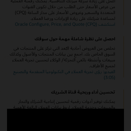
اعمل على زيادة سرعة ميزتك التنافسية. يمكنك رقمنة العملية
قم بتوفير
تجربة عملاء (CX)
كاملة، وتقسيم العملاء ذوي القيمة العالية
بيانات مجمعة عن العملاء والأصول
واستهدافهم، وزيادة القيمة الدائمة للعميل - من التسويق إلى المبيعات
من عرض الأسعار حتى الطلب من خلال تكوين القنوات
إلى
خدمة العملاء
.
خدمة العملاء بشكل استباقي من خلال مراقبة أصولهم وخدمتها وإدارتها
المتعددة والتسعير وعروض الأسعار على مدار الساعة (CPQ)
لزيادة الأداء وتحسين توصيات دورة حياة العملاء.
لمساعدة شركتك على زيادة الإيرادات ورضا العملاء.
إدارة الاشتراكات ودعم الفواتير المتكررة
استكشف Oracle Configure, Price, and Quote (CPQ)
توصيات ذكية
استفد من نماذج
تسعير الاشتراك
الجديدة والمبتكرة وقم بإدارتها من
البداية إلى النهاية لتحقيق نمو إيرادات مستدامة طويلة الأجل.
استفد من بيانات العملاء والأصول لتقديم توصيات ذكية لتحسين
احصل على نظرة شاملة مهمة حول سوقك
استخدام الأصول وتوفير عروض الاشتراك.
اتجاهات التحول الرقمي في التكنولوجيا المتقدمة والتصنيع
تخلص من العروض أحادية البُعد التي تركز على المنتجات في
والسيارات (3:58)
تحسين إنتاجية الخدمة الميدانية
السوق الخاص بك. اجمع بين بيانات المنتجات والأصول وكذلك
زيادة استخدام الفنيين الميدانيين مع تعيين الوظائف الذكية
والجدولة
مبيعات وأنشطة بائعي التجزئة/ الوكلاء لتحسين تجربة العملاء
والتوجيه.
لجميع الأطراف.
الفيديو: رؤى تجربة العملاء في التكنولوجيا المتقدمة والتصنيع
إعادة تشغيل ندوة الإنترنت: تحويل الخدمة في التصنيع (48:12)
(3:05)
انتقال الشركة المصنعة إلى مفهوم الخدمة (PDF)
تحسين أداء وربحية قناة الشريك
يمكنك توفير أدوات رقمية لتحسين إنتاجية الشركاء والتجار
والمبيعات وخدمة العملاء. اربط بيانات العملاء البالغة الأهمية
بطريقة شاملة ببيانات الأصول من خلال إنترنت الأشياء لتحسين
عمليات المبيعات والطلب والبيع العابر و
خدمة العملاء
.
تعرف على المزيد حول Oracle Partner Relationship
Management