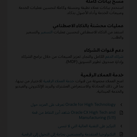
مسح بيانات كاملة
استخدم بيانات عملاء نظيفة ومتسقة وكاملة لتحسين عمليات الخدمة
ومبيعات الخدمة وأداء الأصول بذكاء.
عمليات محسّنة بالذكاء الاصطناعي
استفد من الذكاء الاصطناعي لتحسين عمليات
التسعير
والتسعير
والطلب.
دعم قنوات الشركاء
شركاء الدعم
الكامل والتجار. تعزيز المبيعات من خلال برامج الشركاء
وإدارة صندوق تطوير التسويق (MDF).
خدمة العملاء الرقمية
امنح العملاء مجموعة من قنوات
خدمة العملاء الرقمية
للاختيار من بينها،
بما في ذلك المحادثة والاستعراض المشترك والبريد الإلكتروني والفيديو
والخدمة الميدانية.
تعرف على المزيد حول Oracle for High Technology
شاهد أبرز النقاط من قمة Oracle CX High Tech and
Manufacturing (5:11)
التركيز على التقنية العالية التي لا تنسى
التكنولوجيا المتقدمة والمصنعين بحاجة إلى التحول إلى الرقمية