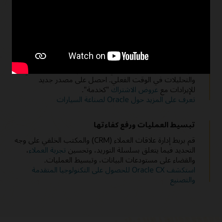
استكشف IoT Service Monitoring for Connected Assets
زيادة الإيرادات والعملاء
اكتساب عملاء جدد أو البيع العابر للعملاء الحاليين. زيادة الإيرادات
عن طريق تطوير عروض ترويجية جديدة ومخصصة للغاية للعملاء
من خلال القنوات الرقمية التي تستفيد من الذكاء الاصطناعي
والتحليلات في الوقت الفعلي. احصل على مصدر جديد
للإيرادات مع
عروض الاشتراك
"كخدمة".
تعرف على المزيد حول Oracle لصناعة السيارات
تبسيط العمليات ورفع كفاءتها
قم بربط إدارة علاقات العملاء (CRM) والمكتب الخلفي على وجه
التحديد فيما يتعلق بسلسلة التوريد، وتحسين
تجربة العملاء
،
والقضاء على مستودعات البيانات، وتبسيط العمليات.
استكشف Oracle CX للحصول على التكنولوجيا المتقدمة
والتصنيع