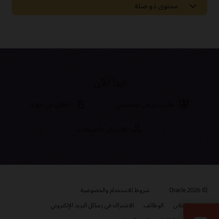
محتوى ذو صلة
الأخبار والآراء
تقارير محللي Oracle CX
مدونة Oracle CX
مدونة التسويق الحديث من Oracle
ابدأ الآن
قارن الحلول
طلب عرض توضيحي
انطلق في جولة
مقارنة بين Oracle CX وAdobe
Oracle Commerce مقابل Adobe Commerce Cloud
الاتصال بالمبيعات
Oracle Marketing مقابل Adobe Marketing
وثائق CX for Industries
مقارنة بين Oracle CX وقوة المبيعات
مقارنة بين Oracle Sales وSalesforce Sales Cloud
تقدم Oracle مجموعة كبيرة من الوثائق ومقاطع الفيديو والبرامج
التعليمية التي ستساعدك على معرفة المزيد حول Oracle CX for High
مقارنة بين Oracle Service وSalesforce Service Cloud
طوّر مهاراتك في تجربة العملاء
Tech، Manufacturing، and Automotive. ستجد كل هذه الموارد
وغيرها في مركز المساعدة لدى Oracle.
© 2026 Oracle
تُقدم Oracle University مجموعة متنوعة من الحلول التعليمية
شروط الاستخدام والخصوصية
لمساعدتك على بناء مهارات السحابة، والتحقق من الخبرة، وتسريع وتيرة
سوق Oracle Cloud
خيارات الإعلان
الوظائف
الاشتراك في رسائل البريد الإلكتروني
مكتبة الوثائق
الاعتماد. تعرف على المزيد عن التدريب والشهادة التي يمكنك الاعتماد
عليها لضمان نجاح مؤسستك.
عزز التحول من خلال تطبيقات وخدمات الشركاء المبتكرة. اعثر على