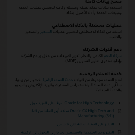
مسح بيانات كاملة
استخدم بيانات عملاء نظيفة ومتسقة وكاملة لتحسين عمليات الخدمة
ومبيعات الخدمة وأداء الأصول بذكاء.
عمليات محسّنة بالذكاء الاصطناعي
استفد من الذكاء الاصطناعي لتحسين عمليات
التسعير
والتسعير
والطلب.
دعم قنوات الشركاء
شركاء الدعم
الكامل والتجار. تعزيز المبيعات من خلال برامج الشركاء
وإدارة صندوق تطوير التسويق (MDF).
خدمة العملاء الرقمية
امنح العملاء مجموعة من قنوات
خدمة العملاء الرقمية
للاختيار من بينها،
بما في ذلك المحادثة والاستعراض المشترك والبريد الإلكتروني والفيديو
والخدمة الميدانية.
تعرف على المزيد حول Oracle for High Technology
شاهد أبرز النقاط من قمة Oracle CX High Tech and
Manufacturing (5:11)
التركيز على التقنية العالية التي لا تنسى
التكنولوجيا المتقدمة والمصنعين بحاجة إلى التحول إلى الرقمية