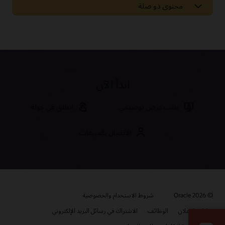
محتوى ذو صلة
الأخبار والآراء
تقارير محللي Oracle CX
مدونة Oracle CX
مدونة التسويق الحديث من Oracle
ابدأ الآن
قارن الحلول
طلب عرض توضيحي
انطلق في جولة
مقارنة بين Oracle CX وAdobe
Oracle Commerce مقابل Adobe Commerce Cloud
الاتصال بالمبيعات
Oracle Marketing مقابل Adobe Marketing
وثائق CX for Industries
مقارنة بين Oracle CX وقوة المبيعات
مقارنة بين Oracle Sales وSalesforce Sales Cloud
تقدم Oracle مجموعة كبيرة من الوثائق ومقاطع الفيديو والبرامج
التعليمية التي ستساعدك على معرفة المزيد حول Oracle CX for High
مقارنة بين Oracle Service وSalesforce Service Cloud
طوّر مهاراتك في تجربة العملاء
Tech، Manufacturing، and Automotive. ستجد كل هذه الموارد
وغيرها في مركز المساعدة لدى Oracle.
© 2026 Oracle
تُقدم Oracle University مجموعة متنوعة من الحلول التعليمية
شروط الاستخدام والخصوصية
لمساعدتك على بناء مهارات السحابة، والتحقق من الخبرة، وتسريع وتيرة
سوق Oracle Cloud
خيارات الإعلان
الوظائف
الاشتراك في رسائل البريد الإلكتروني
مكتبة الوثائق
الاعتماد. تعرف على المزيد عن التدريب والشهادة التي يمكنك الاعتماد
عليها لضمان نجاح مؤسستك.
عزز التحول من خلال تطبيقات وخدمات الشركاء المبتكرة. اعثر على