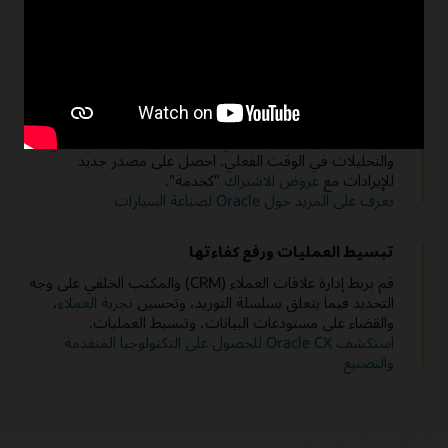
استكشف IoT Service Monitoring for Connected Assets
زيادة الإيرادات والعملاء
اكتساب عملاء جدد أو البيع العابر للعملاء الحاليين. زيادة الإيرادات
عن طريق تطوير عروض ترويجية جديدة ومخصصة للغاية للعملاء
من خلال القنوات الرقمية التي تستفيد من الذكاء الاصطناعي
والتحليلات في الوقت الفعلي. احصل على مصدر جديد
للإيرادات مع
عروض الاشتراك
"كخدمة".
تعرف على المزيد حول Oracle لصناعة السيارات
تبسيط العمليات ورفع كفاءتها
قم بربط إدارة علاقات العملاء (CRM) والمكتب الخلفي على وجه
التحديد فيما يتعلق بسلسلة التوريد، وتحسين
تجربة العملاء
،
والقضاء على مستودعات البيانات، وتبسيط العمليات.
استكشف Oracle CX للحصول على التكنولوجيا المتقدمة
والتصنيع