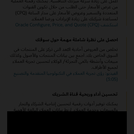
اعمل على زيادة سرعة ميزتك التنافسية. يمكنك رقمنة العملية
قم بتوفير
تجربة عملاء (CX)
كاملة، وتقسيم العملاء ذوي القيمة العالية
بيانات مجمعة عن العملاء والأصول
واستهدافهم، وزيادة القيمة الدائمة للعميل - من التسويق إلى المبيعات
من عرض الأسعار حتى الطلب من خلال تكوين القنوات
إلى
خدمة العملاء
.
خدمة العملاء بشكل استباقي من خلال مراقبة أصولهم وخدمتها وإدارتها
المتعددة والتسعير وعروض الأسعار على مدار الساعة (CPQ)
لزيادة الأداء وتحسين توصيات دورة حياة العملاء.
لمساعدة شركتك على زيادة الإيرادات ورضا العملاء.
إدارة الاشتراكات ودعم الفواتير المتكررة
استكشف Oracle Configure, Price, and Quote (CPQ)
توصيات ذكية
استفد من نماذج
تسعير الاشتراك
الجديدة والمبتكرة وقم بإدارتها من
البداية إلى النهاية لتحقيق نمو إيرادات مستدامة طويلة الأجل.
استفد من بيانات العملاء والأصول لتقديم توصيات ذكية لتحسين
احصل على نظرة شاملة مهمة حول سوقك
استخدام الأصول وتوفير عروض الاشتراك.
اتجاهات التحول الرقمي في التكنولوجيا المتقدمة والتصنيع
تخلص من العروض أحادية البُعد التي تركز على المنتجات في
والسيارات (3:58)
تحسين إنتاجية الخدمة الميدانية
السوق الخاص بك. اجمع بين بيانات المنتجات والأصول وكذلك
زيادة استخدام الفنيين الميدانيين مع تعيين الوظائف الذكية
والجدولة
مبيعات وأنشطة بائعي التجزئة/ الوكلاء لتحسين تجربة العملاء
والتوجيه.
لجميع الأطراف.
الفيديو: رؤى تجربة العملاء في التكنولوجيا المتقدمة والتصنيع
إعادة تشغيل ندوة الإنترنت: تحويل الخدمة في التصنيع (48:12)
(3:05)
انتقال الشركة المصنعة إلى مفهوم الخدمة (PDF)
تحسين أداء وربحية قناة الشريك
يمكنك توفير أدوات رقمية لتحسين إنتاجية الشركاء والتجار
والمبيعات وخدمة العملاء. اربط بيانات العملاء البالغة الأهمية
بطريقة شاملة ببيانات الأصول من خلال إنترنت الأشياء لتحسين
عمليات المبيعات والطلب والبيع العابر و
خدمة العملاء
.
تعرف على المزيد حول Oracle Partner Relationship
Management