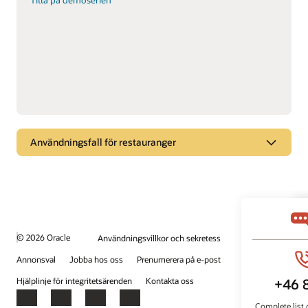
Titta på demoserien
Användningsfall för restauranger
Brygg bättre öl
Se hur Oracle Intelligent Track and Trace förbättrar
tillverkning av livsmedel och drycker.
© 2026 Oracle
Användningsvillkor och sekretess
Titta på videon om ölbryggning
Annonsval
Jobba hos oss
Prenumerera på e-post
Hjälplinje för integritetsärenden
Kontakta oss
Facebook
X
LinkedIn
YouTube