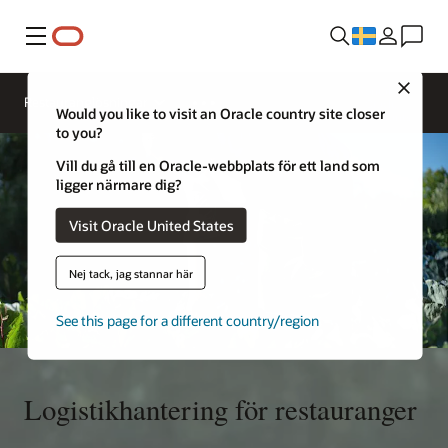
Meny
Close
Kontakta
Restauranglösningar
Oracle
Would you like to visit an Oracle country site closer
Restaurants
to you?
Vill du gå till en Oracle-webbplats för ett land som
ligger närmare dig?
Visit Oracle United States
Nej tack, jag stannar här
See this page for a different country/region
Logistikhantering för restauranger