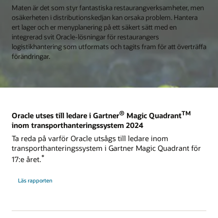
Maten är det som styr fantastiska restaurangverksamheter, men
osäkerheten i distributionskedjan kan orsaka problem. Hantera
ert lager och er menyplanering på ett säkert sätt med en
integrerad svit Oracle-lösningar för restaurangers
logistikhantering som utformats och tagits fram för att överträffa
förändringar.
®
TM
Oracle utses till ledare i Gartner
Magic Quadrant
inom transporthanteringssystem 2024
Ta reda på varför Oracle utsågs till ledare inom
transporthanteringssystem i Gartner Magic Quadrant för
*
17:e året.
Läs rapporten