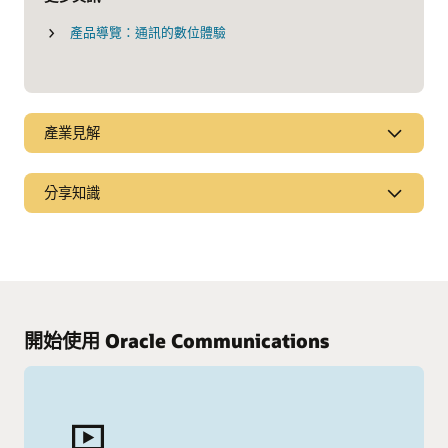
產品導覽：通訊的數位體驗
產業見解
將行動零售服務點策略框架化
分享知識
規劃移轉至行動或混合式 POS 方法時，最重要的考量為何？
流動手機融資貸款及租賃
取得我們的行動 POS 指南 (PDF)
憑藉 5G 的快速進步，與智慧型手機相關的費用與增加，營運商
正在尋求為客戶提供經濟實惠及彈性的方法。
開始使用 Oracle Communications
深入瞭解 Oracle Financial Services Lending and Leasing
其他洞察分析
(PDF)
Gartner 數位商務魔力象限報告