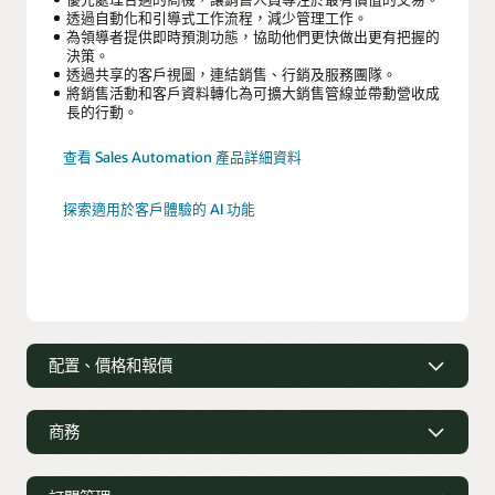
透過自動化和引導式工作流程，減少管理工作。
為領導者提供即時預測功態，協助他們更快做出更有把握的
決策。
透過共享的客戶視圖，連結銷售、行銷及服務團隊。
將銷售活動和客戶資料轉化為可擴大銷售管線並帶動營收成
長的行動。
查看 Sales Automation 產品詳細資料
探索適用於客戶體驗的 AI 功能
配置、價格和報價
透過引導式定價和 AI 洞察，更快速地產生
準確報價
商務
自動化組態與定價流程，確保報價在數分鐘內發出，而非數
實現跨通路的自助式採購
天。