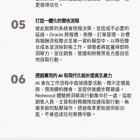
更值得信任。
05
打造一體化的營收流程
彼此脫節的系統會拖慢決策，並造成不必要的
延誤。Oracle 將報價、商務、訂單管理、計費
與報酬流程整合至單一資料模型中，以降低整
合成本並消除對帳工作。領導者將能獲得即時
洞察力，並在銷售、營運和財務等各方面自信
地採取行動。
06
透過實用的 AI 和現代化設計提高生產力
AI 會在工作流程中直接摘要活動、標示定價風
險、預測續約機會，並提供後續步驟建議。
Redwood 體驗將洞察與行動集中於一處，協助
銷售人員、主管和財務團隊加速採取行動，無
需多餘的點擊操作。透過每季更新提供新功
能，不會造成任何業務中斷。