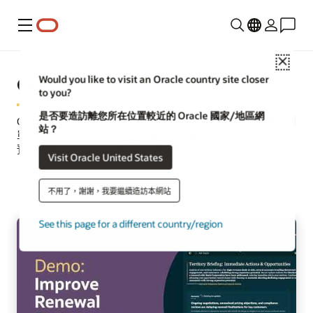
功能表
Close
Oracle Sales
Would you like to visit an Oracle country site closer
to you?
是否要造訪離您所在位置較近的 Oracle 國家/地區網
Oracle Sales 將銷售、報價、採購、訂單管理、計費與續約整合到
站？
單一 Fusion 平台上。它可協助營收團隊實現可預測的成長、提高
預測準確度，並提供簡單可靠的購買體驗。
Visit Oracle United States
下載解決方案詳細資料 (PDF)
要求示範
不用了，謝謝，我要繼續造訪本網站
See this page for a different country/region