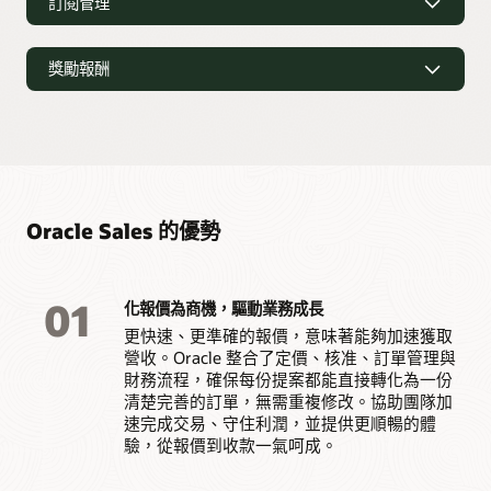
訂閱管理
維持不同交易間的定價一致性，並守住利潤。
為客戶和合作夥伴提供自助服務的存取權限，讓他們能在需
在 Oracle Fusion 平台上執行，並連線至
Oracle Fusion
要時自行配置、取得報價、下單並續約。
啟用定期營收模式，以增加可預測的營收
Cloud ERP
和
Order Management
，以支援準確的訂單和
連結自助服務和配置、定價和報價 (CPQ)，確保各通路間的
履約流程。
定價、核准項目與報價一致。
獎勵報酬
在單一系統中銷售訂閱、服務和使用量計費模式。
根據交易記錄和客戶情境，提供最佳定價和產品組合建議。
讓買家透過單一帳戶檢視，查看訂閱、使用量和續約選項。
自動處理續約、計費和收入認列。
在提交報價前，醒目顯示 AI 生成的成交機率和最佳化價格，
透過準確且透明的獎勵措施，獎勵銷售績
支援協作式採購，讓內部團隊能與銷售人員能在單一工作流
協助您及早識別客戶流失風險和續約機會。
讓銷售人員能充滿信心地採取行動。
程中協同作業。
效
與
Oracle Fusion Cloud CPQ
、
Commerce
、
ERP
及
Order
延伸至訂閱與收入管理，以支援定期與使用量計費模式。
Management
原生連結，實現單一連續流程。
查看 Configure, Price, Quote 產品詳情
自動計算並支付佣金，減少錯誤和爭議。
透過可預測且可重複的收入，確立客戶終身價值。
查看 Commerce 產品詳情
讓銷售人員清楚掌握業績和進度。
與
Oracle Fusion Cloud ERP
和
HCM
資料原生連結，可確保
查看 Subscription Management 產品詳情
財務準確度，並全面掌握報酬總金額。
Oracle Sales 的優勢
在目標或市場發生變化時，輕鬆調整計畫。
透過準確且準時的付款流程，建立信任與激勵機制。
查看 Incentive Compensation 產品詳情
01
化報價為商機，驅動業務成長
更快速、更準確的報價，意味著能夠加速獲取
營收。Oracle 整合了定價、核准、訂單管理與
財務流程，確保每份提案都能直接轉化為一份
清楚完善的訂單，無需重複修改。協助團隊加
速完成交易、守住利潤，並提供更順暢的體
驗，從報價到收款一氣呵成。