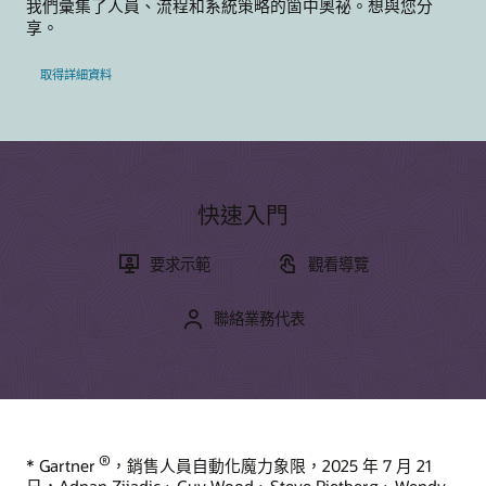
我們彙集了人員、流程和系統策略的箇中奧祕。想與您分
尋找合作夥伴
產品導覽
與社群中的客戶聯繫
享。
成為夥伴
加入 Customer Cloud Connect 以實現對等協同合作、最佳實
取得詳細資料
務分享，以及可滿足 Oracle 產品策略的需求工具。
探索 Oracle Sales
加入社群
什麼是訂閱管理？
什麼是銷售力自動化？
什麼是銷售支援配套？
快速入門
什麼是電子商務？
養成您的技能
什麼是 CX？
要求示範
觀看導覽
Oracle University 提供有助於建立雲端技能、驗證專業知識並
什麼是 CRM？
加速採用的多樣化學習解決方案。
CRM 的投資報酬率為何？
聯絡業務代表
銷售區域最佳化的定義
免費開始學習
我們可如何協助您？
什麼是銷售區域規劃？
聯絡全球資源
學習資源
安排摘要簡報
CX 培訓與認證
®
* Gartner
，銷售人員自動化魔力象限，2025 年 7 月 21
Oracle 引導式學習