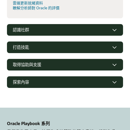
雲端更新就緒資料
瞭解分析師對 Oracle 的評價
認識社群
打造技能
取得協助與支援
支援
探索內容
Oracle Support
相關解決方案
Cloud Customer Connect
創意實驗室
Oracle Marketing
合作關係
Oracle Service
Oracle Playbook 系列
趨勢
Oracle Consulting