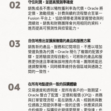
02
守住利潤，並提高預測準確度
銷售成長不應以犧牲獲利率為代價。Oracle 將
定價、激勵措施、計費與續約流程整合至單一
Fusion 平台上，協助領導者清晰掌握營收與利
潤績效。銷售和財務團隊會共用相同的資料，
進而提高可預測性與控管能力。
03
自信地推出並擴展複雜的產品和服務方案
銷售新的產品、服務和訂閱項目，不應以增加
營運負擔為代價。Oracle 簡化了複雜的配置步
驟，並將驗證流程自動化，可將新的產品和服
務更快速且準確無誤地推向市場。團隊將能迅
速調整策略，同時精準維持各個區域與通路之
間的一致性。
04
在所有地點提供一致的採購體驗
交易速度和透明度，是所有客戶的一致期望。
Oracle 整合了配置、定價和報價 (CPQ)、商務
與訂單管理流程，能在銷售人員、經銷商與數
位通路之間提供準確一致的定價、供應資訊與
合約條款。採購從此變得更簡單、更快速，也