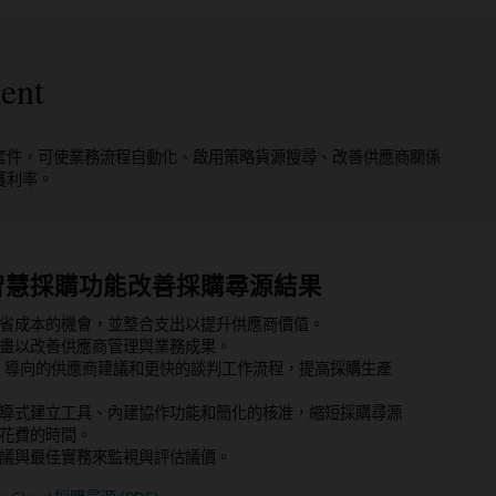
ent
源至完成的整合式套件，可使業務流程自動化、啟用策略貨源搜尋、改善供應商關係
獲利率。
智慧採購功能改善採購尋源結果
智慧自動化建立和管理合規的合約
策略性採購與支出控制
自助服務採購體驗
整個供應商生態系統的關係和風險
可付諸行動的互連洞察力支援永續發展
省成本的機會，並整合支出以提升供應商價值。
導式撰寫、範本和整合式協作工具，加快合約草擬和協商速
自動化採購到付款的流程。
易操作的自助服務採購體驗提高採用率。
應商自助服務入口網站以進行協同合作、入職和交易處理。
畫以改善供應商管理與業務成果。
購政策和協商條款。
動化工作流程維護合約和政策合規性。
理供應商資料，包括認證和財務指標。
個供應鏈的永續發展影響。
AI 導向的供應商建議和更快的談判工作流程，提高採購生產
使用者管理合約，同時遵守公司與法律標準。
商協議自動套用議價訂價。
引導至已核准的供應商與議價訂價。
分卡、評估和獎勵來追蹤和改善供應商績效。
報告溫室氣體排放量，以滿足監管和利害關係人的要求。
動化核准、稽核軌跡及安全電子簽名，簡化合約議價。
化的採購和支出管理來節省成本。
大的搜尋和目錄管理，以簡化採購流程。
構化評估功能來評估供應商風險屬性，以減少中斷情況。
用 Oracle Fusion Cloud ERP 中的供應商、項目和發票資
導式建立工具、內建協作功能和簡化的核准，縮短採購尋源
理可搜尋儲存庫中的供應商合約，以檢視義務與風險。
供應商的合作與效率。
應商協作，以減少錯誤並加速問題解決。
降低供應商在財務、合規性、環境、社會、治理和網路安全
獲得準確的排放報告。
花費的時間。
將到期合約和修訂的主動警示，以支援合規性和供應商績
風險。
付帳款發票監控燃料、能源、水和廢棄物的消耗。
le Cloud 採購合約 (PDF)
議與最佳實務來監視與評估議價。
Oracle Fusion Cloud ERP 中啟用永續發展影響報告功能。
cle Cloud 供應商資格管理 (PDF)
鐘加強現代採購 (PDF)