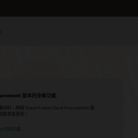
)
curement 版本的全新功能
瞭解 Oracle Fusion Cloud Procurement 服
Cloud ERP 培訓和認證
升級騰飛，使用雲端遷移服務
規劃季度更新。
Oracle 引導式學習
諮詢服務
尋找合作夥伴
ent 的新功能