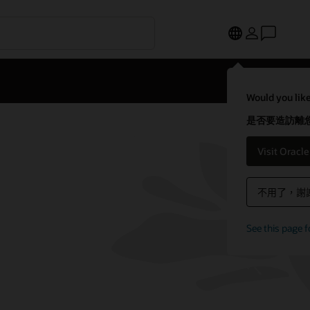
Would you like
是否要造訪離您
Visit Oracl
不用了，謝
See this page f