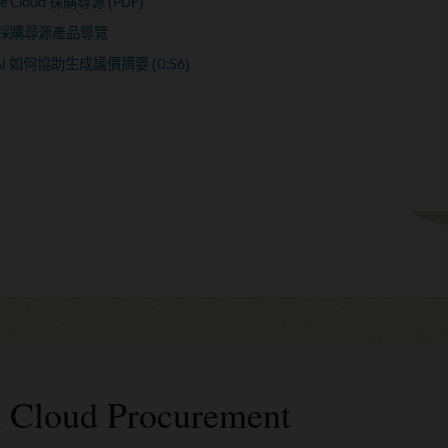
le Cloud 採購尋源 (PDF)
le Cloud 採購合約 (PDF)
定 Fusion Cloud ERP 以擷取環境資料
cle Cloud 供應商入口網站 (PDF)
採購尋源產品導覽
鐘加強現代採購 (PDF)
AI 簡化供應商管理 (02:15)
AI 如何協助生成議價摘要 (0:56)
Cloud Procurement