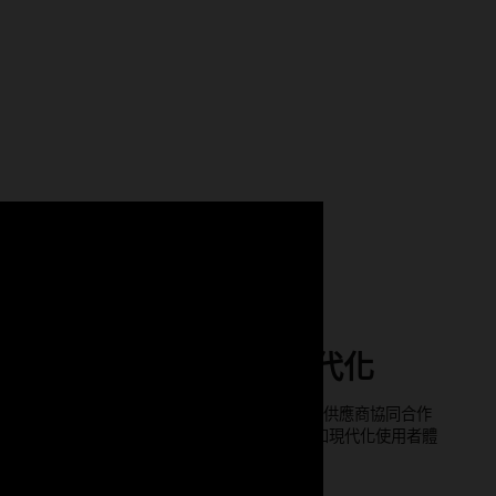
previous
next
1
/
9
slide
slide
使用 Oracle 實現採購現代化
racle 提供的端對端採購解決方案旨在簡化採購、供應商協同合作
議價流程。Oracle Procurement 透過整合式 AI 和現代化使用者體
，協助企業提高效率、準確性和合規性。