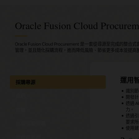
Oracle Fusion Cloud Procurem
Oracle Fusion Cloud Procurement 是一套從尋
管理，並且簡化採購流程，進而降低風險、節省更多成本並提高
運用
運用
支援
改善
管理
透過
採購尋源
目標
識別節
使用引
簡化和
透過容
提供供
合約
開發計
度。
遵守採
透過自
集中管
追蹤整
透過 
讓業務
從供應
將採購
使用計
計算和
採購
力。
透過自
透過簡
啟用強
透過結
擷取和使
透過引
集中管
改善與
改善供
監控並
料，以
要求所
取得即
方面的
自助服務採購
使用應
Orac
使用建
效。
直接在 
Ora
五分
供應商管理