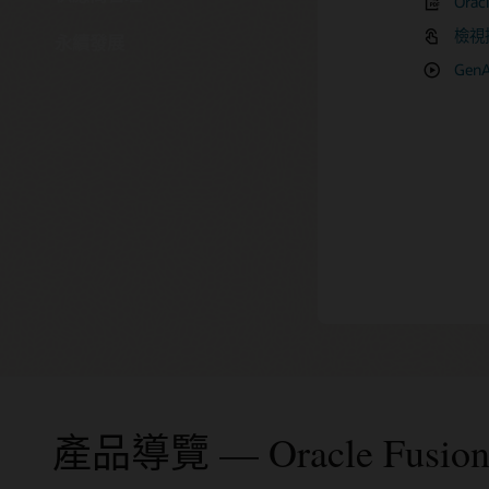
Orac
Orac
如何設
Ora
檢視
五分
永續發展
使用 
Gen
產品導覽 — Oracle Fusion 