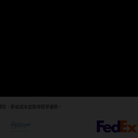
image
+
將採購流程轉型、節省成本並取得競爭優勢。