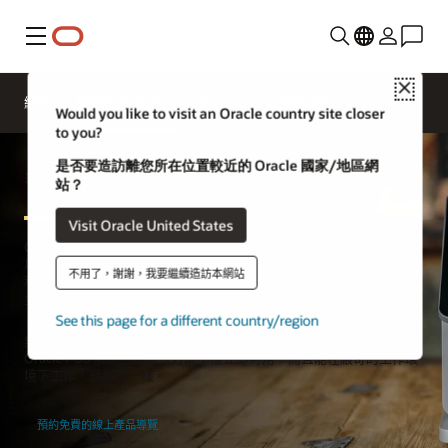
功能表
Close
總覽
餐廳 POS 系統
Webinars
業務洞察
Would you like to visit an Oracle country site closer
to you?
是否要造訪離您所在位置較近的 Oracle 國家/地區網
餐廳 POS 系統
站？
Visit Oracle United States
Oracle 提供多功能且安全的餐廳 POS 系統，推動您的業務成長。您可
以藉此提供有效率的線上訂餐、路邊取餐和外送服務，透過雲端廚房
不用了，謝謝，我要繼續造訪本網站
和虛擬品牌擴展菜單選項，將前場、廚房和後勤作業連接至業界最安
全的雲端銷售點。
See this page for a different country/region
無論您的目標是實現成長、適應變化還是提高效率，都可以快速部署
Oracle POS 系統。此解決方案不僅立即可用，而且能在嚴苛的工作環
境下工作，就像您一樣。
預約免費的線上產品導覽