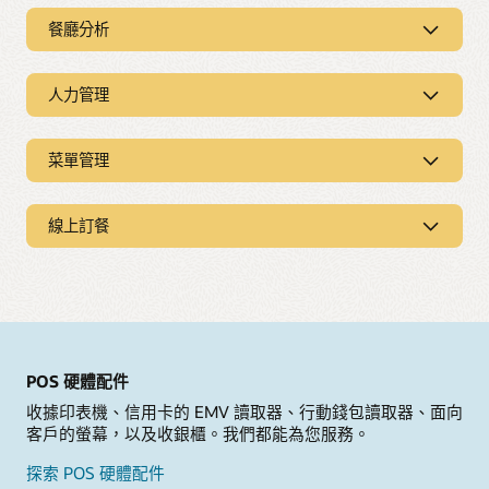
貨物過多、損失、盜竊和浪費。
款、加速服務速度、提升線上銷售，以及透過專用的分析
除了優惠和折扣，為客戶提供豐富的獎勵。
藉助 Oracle 的禮品與忠誠度計畫管理系統，讓客戶持續回流。
餐廳分析
改善您的業務營運。
根據造訪頻率、消費金額和採購的產品提供獎勵。
自動化廚房作業
Oracle 庫存軟體還可連接到您的供應商，助您輕鬆再次訂購、
餐廳分析報告
線上存取發票、找出定價趨勢、建立菜單模型等。
整合至廚房顯示系統，改善生產。
藉助 Oracle 的餐廳忠誠度軟體，讓客戶可以即時查看獎勵。這
我們的餐廳 POS 分析立即可用，讓您從一開始就可以隨時隨地
檢視 GloriaFood POS 網站
人力管理
為您創造了一個很好的機會，讓您可以透過資料導向的針對性
存取重要資料。預先建置的儀表板提供來自桌面電腦或行動應
瞭解業務績效
行銷活動和線上禮品卡來吸引客戶。
用程式的趨勢、預測和機會的深入見解，無需其他商業智慧。
人力管理與排程
深入瞭解餐廳庫存管理
以分析資料包的形式獲取所需的全部資料，或者將其實時饋送
手動人員排程既繁瑣又耗時，特別是 49% 的人員排程在公佈後
到 BI 工具中。
菜單管理
需要監督多個經營地點？在任何裝置上依餐廳、地區、類型查
會發生變化。我們的餐廳排程軟體可以簡化這項工作，利用即
深入瞭解禮品與忠誠度計畫管理 (PDF)
看報告，或查看所有經營地點的整體報告。藉助行動裝置推送
時預測和員工資料計畫排班，透過任何裝置解決臨時的排程問
餐廳菜單軟體
通知，您就不會錯過任何更新或提醒。
題，並降低所有經營地點的加班成本。
探索適用於餐廳的 Simphony POS
Oracle 的菜單管理軟體可協助您即時更新多個經營地點的菜
線上訂餐
單，或是線上更新菜單品項、食材、價格等資訊。無論是經營
有快樂的員工，才有滿意的客戶。藉助 Oracle 的員工管理工
一間小型咖啡廳還是涉及多種語言的連鎖餐廳，您都可以使用
適用於餐廳的線上訂餐
進一步瞭解餐廳分析報告
具，讓您的員工接受培訓，準備好提供優質服務，支援員工到
Oracle 的銷售點輕鬆管理菜單，
透過單一交易平台管理所有線上訂餐、行動和外送服務供應商
職、全新培訓內容和休假申請。避免讓員工過度勞累，並根據
(DSP) 的所有數位管道，改善線上體驗、增加線上訂單，並獲取
員工績效報告獎勵優秀的員工。
確保您的客戶服務在所有管道中保持一致。我們的團隊隨時協
更多新客戶。
助您將 POS 打造成第三方服務 (例如線上訂餐、路邊取餐和外
送) 的菜單記錄系統。
深入瞭解餐廳人力管理 (PDF)
進一步瞭解餐廳線上訂餐
POS 硬體配件
深入瞭解餐廳菜單管理 (PDF)
收據印表機、信用卡的 EMV 讀取器、行動錢包讀取器、面向
客戶的螢幕，以及收銀櫃。我們都能為您服務。
探索 POS 硬體配件