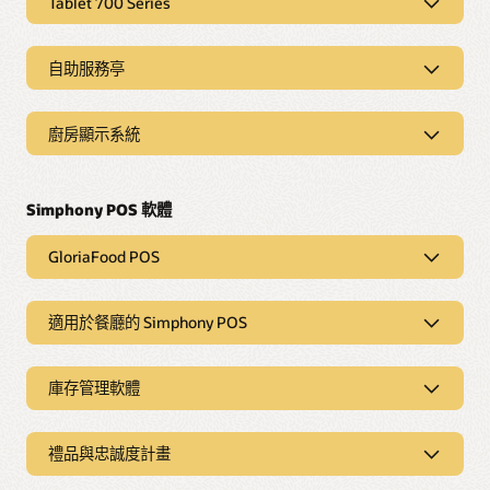
Tablet 700 Series
力和優勢，即使在最繁忙的班次中也能保持餐廳順暢運作。
就是您的理想之選。Workstation 3 特別適合客流量較大的販賣
攤位、沒有陽光遮蔽的池畔酒吧及餐車。
Tablet 700 Series
為員工提供強大的行動 POS 平板電腦，此裝置可以放入圍裙口
探索售價為 1 美元的 Workstation 6 優惠
自助服務亭
袋，員工可藉此輕鬆管理餐桌、更新菜單，以及查看訂單狀
探索售價為 1 美元的 Workstation 6 優惠
態。我們的行動信用卡處理 POS 平板電腦適用於桌邊點餐，該
自助服務亭
裝置可依靠單個熱插拔電池持續支援整個班次工作。
Oracle 的自助服務亭由 Simphony 支援，提供卓越 HTML5 使
廚房顯示系統
用者體驗。以使用者為中心的設計理念使其成為客流量較大的
販賣攤位和速食店的理想之選。另有其他週邊設備，例如自助
廚房顯示系統
探索售價為 1 美元的 POS 平板電腦優惠
服務亭、收據印表機和付款處理裝置。
Oracle 廚房顯示系統 (KDS) 能立即向廚房員工顯示來自前場、
網站和行動應用程式的彩色編碼訂單，以輕鬆管理訂單。使用
觸控式螢幕或訂單狀態控制板排列訂單的優先順序。縮短服務
探索 Oracle 的自助服務亭
單時間，更快出餐，確保符合外送期限。
GloriaFood POS
探索廚房顯示系統
適用於小型餐廳的 GloriaFood POS
適用於餐廳的 Simphony POS
適用於餐廳的 Simphony POS
現在，世界各地的小型餐廳可以取得領導業界的頂尖 POS
解決方案，與大型機構所使用的相同。我們新一代的
庫存管理軟體
GloriaFood POS 入門套件只需幾個簡單的步驟即可設
庫存管理
簡化數位管道
定，且可隨時透過對話提供即時客戶服務支援。
Oracle 的餐廳庫存追蹤軟體可協助您在盡可能減少浪費的情況
簡化所有數位管道的菜單管理。
禮品與忠誠度計畫
下保持合理庫存量，利用即時預測資料，在最理想的時機提供
GloriaFood POS 生態系統是推動餐廳業務的終極一站式
訂貨量建議，同時顯示貨架上應有的貨物，有助於識別並防止
與忠誠客戶互動
平台。這個完整的 POS 系統可協助您簡化店內和線上付
餐廳忠誠度計畫