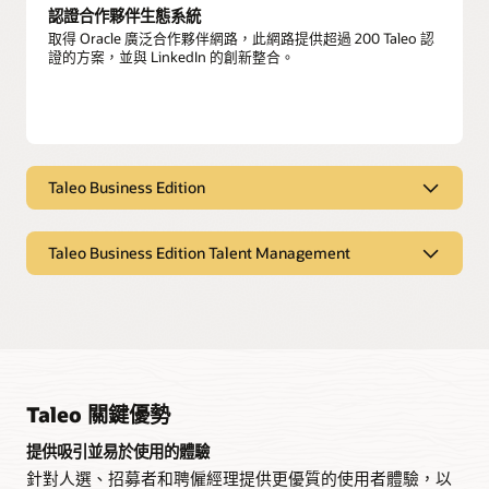
認證合作夥伴生態系統
取得 Oracle 廣泛合作夥伴網路，此網路提供超過 200 Taleo 認
證的方案，並與 LinkedIn 的創新整合。
Taleo Business Edition
Taleo Business Edition
Taleo Business Edition Talent Management
多通路尋來源
運用職務公告欄、社群媒體網站和員工推薦，找出正確的人
Taleo Business Edition Talent
才。
Management
可量身打造的招募工具
目標與評估
輕鬆客製化人才甄選流程、訪談及招募者工作流程，以滿足企
提供簡化目標建立、自動化複查和職涯發展計畫，以支援員工
業的獨特需求。
績效管理。
Taleo 關鍵優勢
智慧型自動化功能
人力洞察力
提供吸引並易於使用的體驗
自動化常見的招募流程，例如通訊和任務指定，以簡化招募者
評估人才、識別繼任者，並以單一地點追蹤員工團隊的進度，
生產力。
以供檢視員工資料。
針對人選、招募者和聘僱經理提供更優質的使用者體驗，以