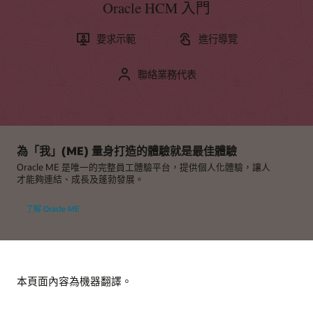
Oracle HCM 入門
要求示範
進行導覽
聯絡業務代表
加入您的同儕社群
Cloud Customer Connect 是 Oracle 的首要線上雲端社群。該
社群擁有 20 多萬名會員，旨在促進同儕合作並分享最佳實務、
為「我」(ME) 量身打造的體驗就是最佳體驗
產品更新和意見回饋。
Oracle ME 是唯一的完整員工體驗平台，提供個人化體驗，讓人
才能夠連結、成長及蓬勃發展。
立即加入
Oracle Taleo 的新功能是什麼？
了解 Oracle ME
培養您的 Cloud HCM 技能
瞭解使 Oracle Taleo 獨一無二以及在專家市場上獨樹一格的原
因。
Oracle University 為您提供可信賴 (且以您喜歡的形式) 的訓練
和認證，以確保貴組織獲致成功。
檢視資料清單 (PDF)
支援
免費開始學習
本頁面內容為機器翻譯。
My Oracle Support 登入
其他資訊
支援政策與實務