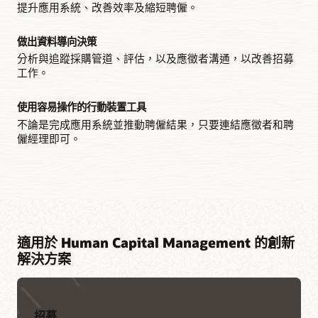
提升應用系統、改善效率及縮短聘僱。
分析儀表板
員工持續回饋
讓團隊瞭解關鍵招募 KPI，例如人選品質、聘僱時間和人才成
透過持續的對話、指導及指導，將績效管理現代化並培養人
做出資料導向決策
本。
才。
分析與追蹤採購管道、評估，以及應徵者溝通，以改善招募
工作。
品牌上線
透過嶄新員工樂趣的到職體驗提升生產力的時間，並且縮短文
書作業速度，同時反映公司的文化。
使用容易操作的行動裝置工具
不論是完成應用系統並推動聘僱結果，只要連結應徵者和聘
僱經理即可。
適用於 Human Capital Management 的創新
解決方案
招募