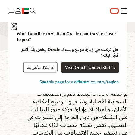
القائمة
Close
Would you like to visit an Oracle country site closer
to you?
شبكة الخدمة
هل ترغب في زيارة موقع ويب لـ Oracle يخص بلدًا أكثر
قربًا إليك؟
Visit Oracle United States
لا، شكرًا، سأبقى هنا
تعد شبكة خدمة Oracle Cloud
See this page for a different country/region
Infrastructure (OCI) خدمة مجانية تدار
بواسطة Oracle تُبسط تطوير التطبيقات
السحابية الأصلية وتشغيلها. وتتيح إمكانية
الأمان، والمراقبة، وإدارة حركة مرور البيانات
على الشبكة-من دون الحاجة إلى تغييرات في
التطبيق. تعمل شبكة خدمات OCI تلقائيًا
على تشفير جميع الاتصالات بين الخدمات