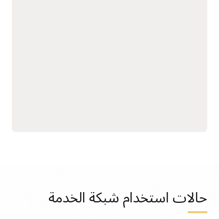
الصغيرة والمكالمات بين الخدمات داخل الشبكة. يؤدي وضع القواعد في
جدول توجيه الخدمة الافتراضية إلى تقسيم حركة المرور بين إصدارات
الخدمة الصغيرة المختلفة. وهذا يتيح باختبار A/B، وتطبيق سياسة
مختلفة لموازنة الأحمال على حركة المرور لمجموعة فرعية محددة من
مثيلات الخدمة الصغيرة، وإجراء عمليات نشر القناة لتسريع عمليات النشر
مع الحد الأدنى من انقطاع الخدمة الصغيرة.
إدارة حركة مرور البيانات الداخلية
توجّه بوابة الإدخال حركة المرور من عملاء خارجيين إلى الخدمات الصغيرة
للمجموعة باستخدام مجموعة من القواعد. لتعريف أسماء المضيفين
المتعددة، يسمح المعبر بإدخال أسماء مضيفات أحرف البدل في نموذج
البادئة، وهو أمر مفيد عند عرض عدة نطاقات. تلتقط شبكة الخدمات
تلقائيًا الرؤى من القياسات والسجلات لجميع حركات المرور الواردة،
وكذلك عند الاتصال بين الخدمات.
الوثائق
حالات استخدام شبكة الخدمة