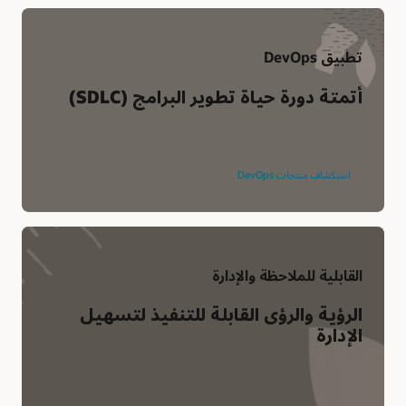
تطبيق DevOps
أتمتة دورة حياة تطوير البرامج (SDLC)
استكشاف منتجات DevOps
القابلية للملاحظة والإدارة
الرؤية والرؤى القابلة للتنفيذ لتسهيل
الإدارة