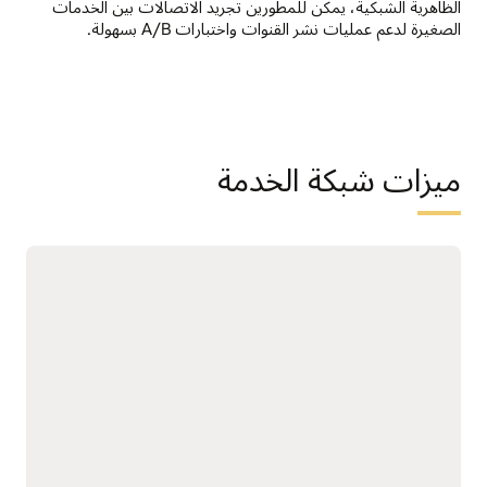
الظاهرية الشبكية، يمكن للمطورين تجريد الاتصالات بين الخدمات
الصغيرة لدعم عمليات نشر القنوات واختبارات A/B بسهولة.
ميزات شبكة الخدمة
مصادقة الخدمات الصغيرة وتشفيرها
بالنسبة إلى الأمان، تعمل شبكة خدمات OCI على تشفير جميع
الاتصالات بين الخدمات الصغيرة والتصديق عليها افتراضيا. لا يمكن
للعملاء الموجودين خارج الشبكة الاتصال بالخدمات الصغيرة مباشرة،
يجب عليهم استخدام معبر الإدخال.
سياسات الوصول لحركة مرور الخدمة الصغيرة
تحدد سياسات الوصول كيفية اتصال الخدمات الصغيرة ببعضها البعض
بشكل تصريحي، من دون التأثير على منطق البرمجة الأساس. بشكل
افتراضي، تتوقف كل الاتصالات، وعلى فريق التطبيق السماح بأي
اتصال خدمة صغيرة يتطلبه التطبيق ليعمل بشكل صحيح.