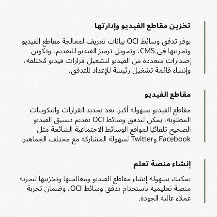
ملف
JSON
{
public
class
MediaflowDemoApp
ببيانات
// Get User Input
تخزين مقاطع الفيديو وإدارتها
تعريف
الذكاء
{
)
(
public
static
String
getUserInput
يوفر تدفق وسائط OCI بيانات تعريف لمعالجة مقاطع الفيديو
الاصطناعي
ter a name for the prefix of files:"
)
التي
وتخزينها في CMS، وتحويل ترميز الفيديو للتقديم، وتكوين
canner
 input 
=
new
Scanner
(
System
.
in
)
تحتوي
إصدارات متعددة من الفيديو لتشغيل قرارات فيديو مُختلفة،
)
(
String
 prefixInput 
=
 input
.
nextLine
على
;
)
(
.
close
        input
وإنشاء قائمة تشغيل رئيسة للإعداد للتدفق.
فهرس
محتوى
;
return
 prefixInput
قابل
}
للبحث.
مقاطع الفيديو
// Json String to Json Object
ينشئ
bject
createJSONObject
(
String
 jsonString
)
تدفق
مقاطع الفيديو بسهولة أكبر. بعد تحديد القرارات والتكوينات
JSONObject
  jsonObject
=
new
JSONObject
وسائط
المطلوبة، يمكن لتدفق وسائط OCI تقديم تنسيق الفيديو
OCI
JSONParser
 jsonParser
=
new
JSONParser
ملف
الصحيح تلقائيًا لمواقع الوسائط الاجتماعية الشائعة مثل
 
!=
null
)
&&
!
(
jsonString
.
isEmpty
(
)
)
)
MP4
Facebook وTwitter لسهولة المشاركة مع مختلف الجماهير.
{
try
المجزأ
 jsonParser
.
parse
(
jsonString
)
                jsonObject
المتعدد
simple
.
parser
.
ParseException
 e
)
}
وقائمة
إنشاء منصة تعلم
التشغيل
;
)
(
.
printStackTrace
                e
الرئيسة
}
يمكنك بسهولة إنشاء مقاطع الفيديو ومعالجتها وتخزينها لتجربة
التي
}
تعد
منصة تعليمية باستخدام تدفق وسائط OCI، وضمان تجربة
;
return
 jsonObject
متطلبات
عملاء عالية الجودة.
}
أساسية
للتدفق.
// Print Function
تستوعب
ic
void
printString
(
Object
 stringtoPrint
)