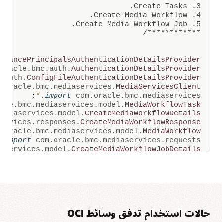
ويمكن
تخزينها
في
تخزين
كائنات
************/
OCI.
ينشئ
تدفق
stancePrincipalsAuthenticationDetailsProvider
وسائط
oracle
.
bmc
.
auth
.
AuthenticationDetailsProvider
OCI
أيضًا
.
auth
.
ConfigFileAuthenticationDetailsProvider
مُتغيرات
.
oracle
.
bmc
.
mediaservices
.
MediaServicesClient
متعددة
;
*
.
import
com
.
oracle
.
bmc
.
mediaservices
للفيديو
cle
.
bmc
.
mediaservices
.
model
.
MediaWorkflowTask
للتدفق،
ediaservices
.
model
.
CreateMediaWorkflowDetails
وتتم
إضافة
ervices
.
responses
.
CreateMediaWorkflowResponse
ملفات
.
oracle
.
bmc
.
mediaservices
.
model
.
MediaWorkflow
بيان
.
import
com
.
oracle
.
bmc
.
mediaservices
.
requests
الفيديو
aservices
.
model
.
CreateMediaWorkflowJobDetails
لتدفق
vices
.
model
.
CreateMediaWorkflowJobByIdDetails
HLS
إلى
ices
.
responses
.
CreateMediaWorkflowJobResponse
مستودع
acle
.
bmc
.
mediaservices
.
model
.
MediaWorkflowJob
ملفات
;
*
.
import
org
.
json
.
simple
العميل.
;
*
.
import
org
.
json
.
simple
.
parser
ينشئ
;
import
java
.
util
.
Collections
OCI
حالات استخدام تدفق وسائط OCI
Media
;
*
.
import
java
.
util
Flow
;
import
java
.
util
.
Scanner