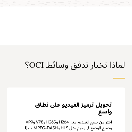
لماذا تختار تدفق وسائط OCI؟
تحويل ترميز الفيديو على نطاق
واسع
اختر من صيغ التقديم مثل H264 وH265 وVP8 وVP9
وصيغ الوضع في حزم مثل HLS وMPEG-DASH. نظرًا