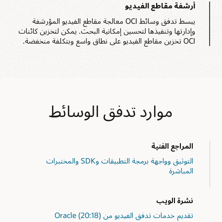
أرشفة مقاطع الفيديو
تدفقات
;
System
.
out
.
println
(
stringtoPrint
)
وسائط
}
يبسط تدفق وسائط OCI معالجة مقاطع الفيديو المؤرشفة
OCI
// Create Media Service Client.
قائمة
وإدارتها وتنفيذها لتحسين إمكانية البحث. يمكن لتخزين كائنات
تشغيل
c
MediaServicesClient
connectMediaService
OCI تخزين مقاطع الفيديو على نطاق واسع وبتكلفة منخفضة.
رئيسة
cationDetailsProvider
.
builder
(
)
.
build
صالحة
 
=
new
MediaServicesClient
(
provider
)
لـ
// User Principal
HLS
// Read config from the profile DEFAULT in the file "~/.oci/config". You can switch to different profile.
وتنشئ
حزم
// AuthenticationDetailsProvider authenticationDetailsProvider = new ConfigFileAuthenticationDetailsProvider(PROFILE_DEFAULT);
فيديو
// MediaServicesClient mediaClient = MediaServicesClient.builder().build(authenticationDetailsProvider);
لتدفق
ntString
(
"Media Client Instantiated"
)
الفيديو.
موارد تدفق الوسائط
;
return
 mediaClient
}
// Close Media Service Client
closeMediaService
(
MediaServicesClient
 mc
)
;
)
(
.
close
        mc
المراجع الفنية
pp
.
printString
(
"Media Client Closed"
)
التوثيق وواجهة برمجة التطبيقات وSDK والمختبرات
}
المباشرة
// Create Tasks 
// Tasks are discrete steps in the workflow.
ect
 arg2
,
JSONObject
 arg3
,
JSONObject
 arg4
)
نشرة الويب
;
long
 version 
=
1
ask 
=
new
ArrayList
<
MediaWorkflowTask
تقديم خدمات تدفق الفيديو من Oracle (20:18)