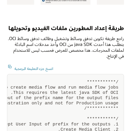
يتم
إنشاء
فيديو
وتحميله
طريقة إعداد المطورين ملفات الفيديو وتحويلها
إلى
Oracle
Cloud
راجع طريقة تكوين تدفق وسائط وتشغيل وظائف تدفق وسائط OCI.
Infrastructure
يتطلب هذا أحدث java SDK من OCI وأخذ مدخلات اسم البادئة
Object
لملفات المخرجات. هذا مخصص للعرض فحسب ليس للاستخدام
Storage.
من
في الإنتاج.
خلال
Oracle
Cloud
انسخ جزء التعليمة البرمجية
Infrastructure
Media
Flow،
يتم
إنشاء
صورة
مصغرة
من
الفيديو
************/
من
فترات
زمنية
قابلة
للتكوين