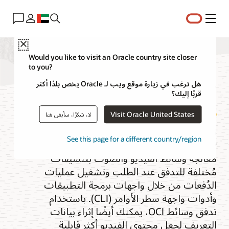
القائمة
Close
Would you like to visit an Oracle country site closer
to you?
تدفق الوسائط
هل ترغب في زيارة موقع ويب لـ Oracle يخص بلدًا أكثر
قربًا إليك؟
Visit Oracle United States
لا، شكرًا، سأبقى هنا
تمثل Oracle Cloud Infrastructure (OCI)
See this page for a different country/region
Media Flow خدمة تمكن المطورين من
معالجة وسائط الفيديو والصوت بتنسيقات
مُختلفة للتدفق عند الطلب وتشغيل عمليات
الدُفعات من خلال واجهات برمجة التطبيقات
وأدوات واجهة سطر الأوامر (CLI). باستخدام
تدفق وسائط OCI، يمكنك أيضًا إثراء بيانات
التعريف لجعل محتوى الفيديو أكثر قابلية