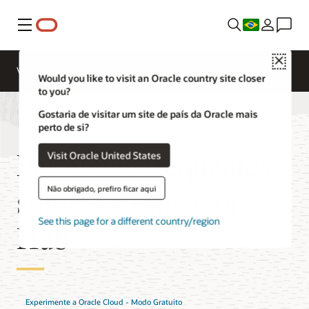
Menu
Close
Visão geral
AI and Cloud Native Services
Would you like to visit an Oracle country site closer
to you?
Gostaria de visitar um site de país da Oracle mais
perto de si?
Perguntas frequentes
Visit Oracle United States
sobre o Connector
Não obrigado, prefiro ficar aqui
See this page for a different country/region
Hub
Experimente a Oracle Cloud - Modo Gratuito