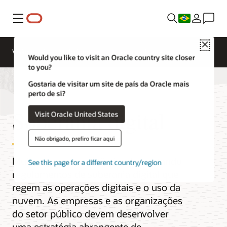
Menu
Close
Visão geral
Multicloud
Nuvem dedicada
Would you like to visit an Oracle country site closer
to you?
Gostaria de visitar um site de país da Oracle mais
perto de si?
Soberania digital
Visit Oracle United States
Não obrigado, prefiro ficar aqui
Muitos governos estão implementando
See this page for a different country/region
regulamentos de soberania digital que
regem as operações digitais e o uso da
nuvem. As empresas e as organizações
do setor público devem desenvolver
uma estratégia abrangente de