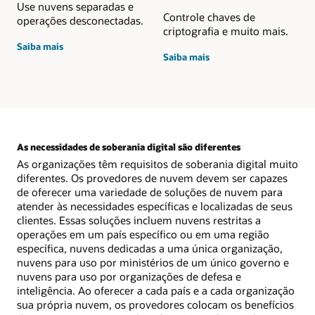
Use nuvens separadas e
Controle chaves de
operações desconectadas.
criptografia e muito mais.
sobre
Saiba mais
sobre
o
Saiba mais
privacidade
isolamento
e
de
criptografia
redes
de
dados
As necessidades de soberania digital são diferentes
As organizações têm requisitos de soberania digital muito
diferentes. Os provedores de nuvem devem ser capazes
de oferecer uma variedade de soluções de nuvem para
atender às necessidades específicas e localizadas de seus
clientes. Essas soluções incluem nuvens restritas a
operações em um país específico ou em uma região
específica, nuvens dedicadas a uma única organização,
nuvens para uso por ministérios de um único governo e
nuvens para uso por organizações de defesa e
inteligência. Ao oferecer a cada país e a cada organização
sua própria nuvem, os provedores colocam os benefícios