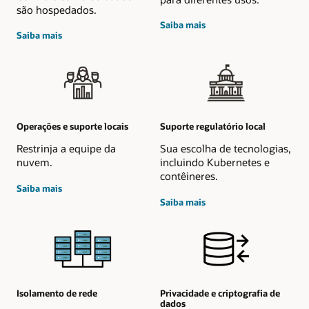
são hospedados.
sobre
Saiba mais
sobre
o
Saiba mais
residência
controle
de
de
dados
acesso
Operações e suporte locais
Suporte regulatório local
Restrinja a equipe da
Sua escolha de tecnologias,
nuvem.
incluindo Kubernetes e
contêineres.
sobre
Saiba mais
a
sobre
Saiba mais
equipe
suporte
de
regulatório
operações
local
Isolamento de rede
Privacidade e criptografia de
dados