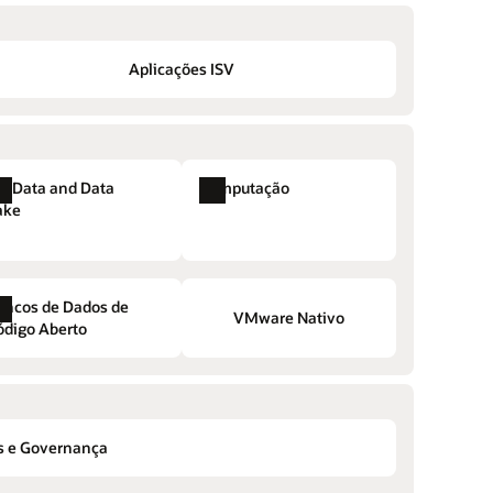
Aplicações ISV
ig Data and Data
Computação
ake
ancos de Dados de
VMware Nativo
ódigo Aberto
Notificações
Gerenciador de Recursos
HeatWave Lakehouse
Máquinas Virtuais
Visual Builder Studio
s e Governança
VMware