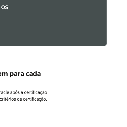
 os
em para cada
cle após a certificação
itérios de certificação.