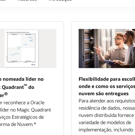
e nomeada líder no
Flexibilidade para escol
™
onde e como os serviço
 Quadrant
do
nuvem são entregues
®
er
Para atender aos requisito
r reconhece a Oracle
residência de dados, nossa
líder no Magic Quadrant
nuvem distribuída fornec
viços Estratégicos de
variedade de modelos de
forma de Nuvem.*
implementação, incluindo