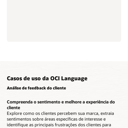
Fácil de implementar
A OCI Language é um serviço versátil que pode ser
chamado por meio de APIs REST, sete SDKs diferentes
(incluindo Python, C# e Java) ou a linha de comando da
OCI. Os desenvolvedores podem implementar
facilmente um serviço de linguagem escalável sem ter
ciência de dados ou especialização em machine
learning.
Casos de uso da OCI Language
Análise de feedback do cliente
Compreenda o sentimento e melhore a experiência do
cliente
Explore como os clientes percebem sua marca, extraia
sentimentos sobre áreas específicas de interesse e
identifique as principais frustrações dos clientes para