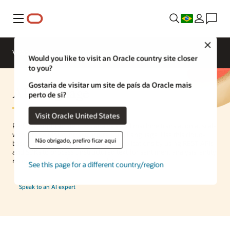
Menu
Close
Visão geral
Enterprise AI
ML Services
Would you like to visit an Oracle country site closer
to you?
Gostaria de visitar um site de país da Oracle mais
AI Language
perto de si?
Visit Oracle United States
Perform sophisticated text analysis and machine translation at scale
with Oracle Cloud Infrastructure (OCI) Language. Use this cloud-
Não obrigado, prefiro ficar aqui
based AI service to build intelligent applications by using REST APIs
and SDKs to process unstructured text for sentiment analysis, entity
recognition, classification, translation, and more.
See this page for a different country/region
Speak to an AI expert