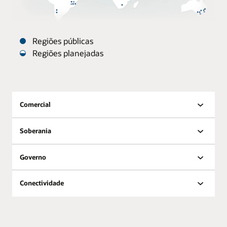
Regiões públicas
Regiões planejadas
Os
Oracle
Datacenters
estão
Comercial
distribuídos
pelo
Soberania
mundo.
Oracle Datacenters por
Governo
Região
Regiões
Regiões
Região
públicas
planejadas
Conectividade
América
do
18
8
Norte
América
6
3