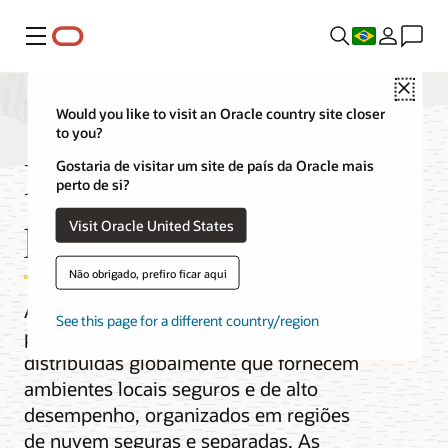
Menu
Close
Would you like to visit an Oracle country site closer
to you?
Regiões de nuvem
Gostaria de visitar um site de país da Oracle mais
perto de si?
pública
Visit Oracle United States
Não obrigado, prefiro ficar aqui
A nuvem pública da Oracle é fornecida
See this page for a different country/region
por redes de regiões de nuvem
distribuídas globalmente que fornecem
ambientes locais seguros e de alto
desempenho, organizados em regiões
de nuvem seguras e separadas. As