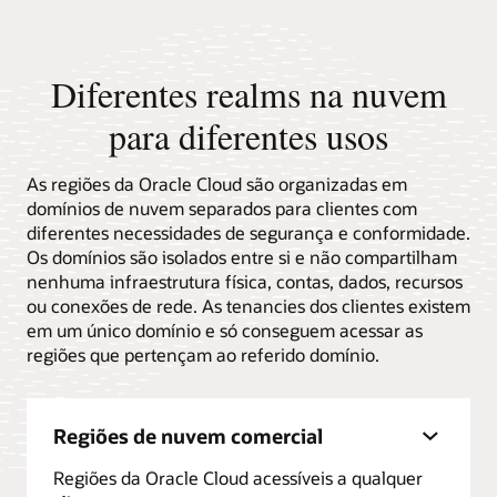
do Sul
Europa
21
11
Oriente
Médio e
6
7
Diferentes realms na nuvem
África
Ásia-
12
11
para diferentes usos
Pacífico
As regiões da Oracle Cloud são organizadas em
domínios de nuvem separados para clientes com
diferentes necessidades de segurança e conformidade.
Os domínios são isolados entre si e não compartilham
nenhuma infraestrutura física, contas, dados, recursos
ou conexões de rede. As tenancies dos clientes existem
em um único domínio e só conseguem acessar as
regiões que pertençam ao referido domínio.
Regiões de nuvem comercial
Regiões da Oracle Cloud acessíveis a qualquer