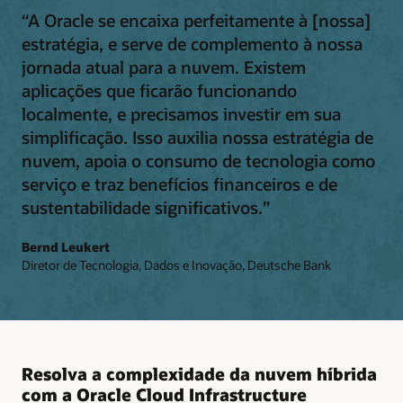
“A Oracle se encaixa perfeitamente à [nossa]
estratégia, e serve de complemento à nossa
jornada atual para a nuvem. Existem
aplicações que ficarão funcionando
localmente, e precisamos investir em sua
simplificação. Isso auxilia nossa estratégia de
nuvem, apoia o consumo de tecnologia como
serviço e traz benefícios financeiros e de
sustentabilidade significativos.”
Bernd Leukert
Diretor de Tecnologia, Dados e Inovação, Deutsche Bank
Resolva a complexidade da nuvem híbrida
com a Oracle Cloud Infrastructure