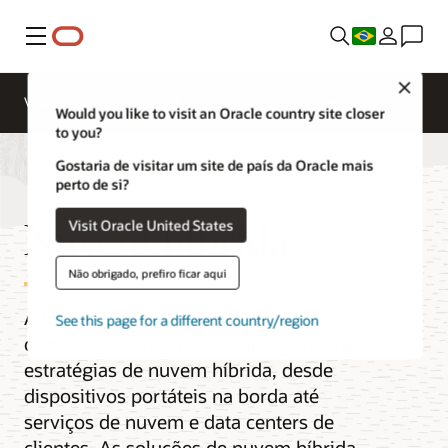
Menu
Close
Visão geral
Multicloud
Nuvem dedicada
Would you like to visit an Oracle country site closer
to you?
Gostaria de visitar um site de país da Oracle mais
perto de si?
Nuvem híbrida
Visit Oracle United States
Não obrigado, prefiro ficar aqui
A Oracle Cloud Infrastructure (OCI)
See this page for a different country/region
oferece suporte à mais ampla gama de
estratégias de nuvem híbrida, desde
dispositivos portáteis na borda até
serviços de nuvem e data centers de
clientes. As soluções de nuvem híbrida