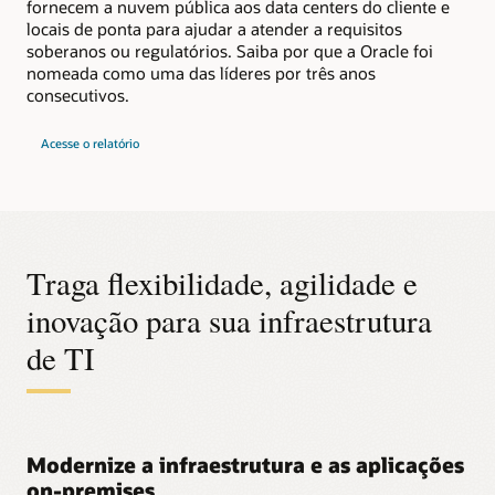
fornecem a nuvem pública aos data centers do cliente e
locais de ponta para ajudar a atender a requisitos
soberanos ou regulatórios. Saiba por que a Oracle foi
nomeada como uma das líderes por três anos
consecutivos.
do
Acesse o relatório
Magic
Quadrant™
do
Gartner®
de
2025
sobre
infraestrutura
híbrida
Traga flexibilidade, agilidade e
distribuída
inovação para sua infraestrutura
de TI
Modernize a infraestrutura e as aplicações
on-premises