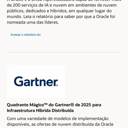
de 200 serviços de IA e nuvem em ambientes de nuvem
públicos, dedicados e híbridos, em qualquer lugar do
mundo. Leia o relatório para saber por que a Oracle foi
nomeada uma das líderes.
para
Acesse o relatório do
Magic
Quadrant
do
Gartner
de
2024
para
Serviços
Estratégicos
de
Plataforma
em
Nuvem
Quadrante Mágico™ do Gartner® de 2025 para
Infraestrutura Híbrida Distribuída
Com uma variedade de modelos de implementação
disponíveis, as ofertas de nuvem distribuída da Oracle