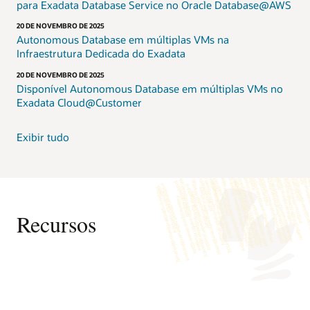
Database
para Exadata Database Service no Oracle Database@AWS
ajuda
20 DE NOVEMBRO DE 2025
a
Autonomous Database em múltiplas VMs na
simplificar
Infraestrutura Dedicada do Exadata
a
gestão
20 DE NOVEMBRO DE 2025
e
Disponível Autonomous Database em múltiplas VMs no
a
Exadata Cloud@Customer
reduzir
custos.
Exibir tudo
O
Exadata
Database
Service
na
Exascale
Recursos
Infrastructure,
disponível
na
Oracle
Cloud
Páginas Web
Infrastructure
Vídeos
(OCI),