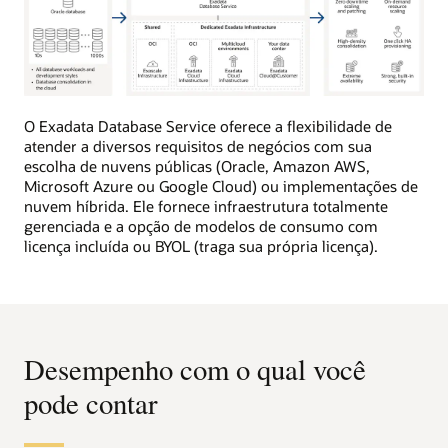
Esta
imagem
O Exadata Database Service oferece a flexibilidade de
fornece
atender a diversos requisitos de negócios com sua
uma
escolha de nuvens públicas (Oracle, Amazon AWS,
visão
Microsoft Azure ou Google Cloud) ou implementações de
geral
nuvem híbrida. Ele fornece infraestrutura totalmente
de
gerenciada e a opção de modelos de consumo com
alto
licença incluída ou BYOL (traga sua própria licença).
nível
do
Oracle
Exadata
Database
Desempenho com o qual você
Service
e
pode contar
seu
valor
comercial