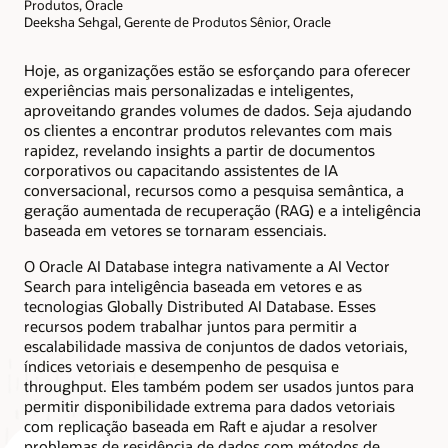
intitulada
Produtos, Oracle
“Exadata
Deeksha Sehgal, Gerente de Produtos Sênior, Oracle
Database
Service”,
Hoje, as organizações estão se esforçando para oferecer
mostra
experiências mais personalizadas e inteligentes,
que
aproveitando grandes volumes de dados. Seja ajudando
os
os clientes a encontrar produtos relevantes com mais
administradores
rapidez, revelando insights a partir de documentos
mantêm
corporativos ou capacitando assistentes de IA
controle
conversacional, recursos como a pesquisa semântica, a
operacional
geração aumentada de recuperação (RAG) e a inteligência
total
baseada em vetores se tornaram essenciais.
e
simplificam
O Oracle AI Database integra nativamente a AI Vector
o
Search para inteligência baseada em vetores e as
gerenciamento
tecnologias Globally Distributed AI Database. Esses
com
recursos podem trabalhar juntos para permitir a
automação
escalabilidade massiva de conjuntos de dados vetoriais,
integrada.
índices vetoriais e desempenho de pesquisa e
A
throughput. Eles também podem ser usados juntos para
escolha
permitir disponibilidade extrema para dados vetoriais
de
com replicação baseada em Raft e ajudar a resolver
infraestrutura
problemas de residência de dados com métodos de