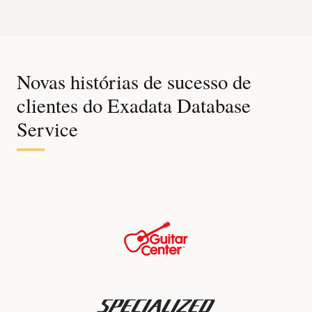
os
recursos,
opções
e
pacotes
Novas histórias de sucesso de
de
gerenciamento
clientes do Exadata Database
do
Service
banco
de
dados.
Você
pode
executar
dezenas
a
milhares
de
bancos
de
dados
Oracle;