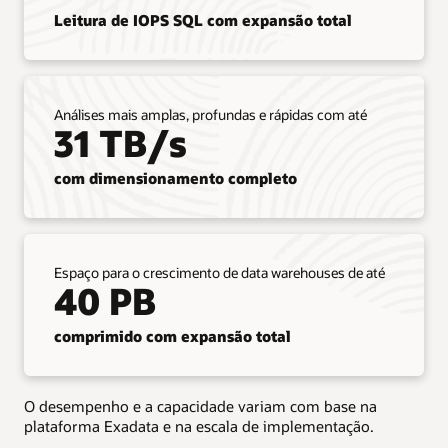
cargas
Leitura de IOPS SQL com expansão total
de
trabalho
do
Oracle
Database
Análises mais amplas, profundas e rápidas com até
on-
31 TB/s
premises
para
com dimensionamento completo
o
Exadata
Database
Service
sem
Espaço para o crescimento de data warehouses de até
refatorar
40 PB
as
aplicações.
comprimido com expansão total
O
serviço
é
compatível
O desempenho e a capacidade variam com base na
com
plataforma Exadata e na escala de implementação.
todos