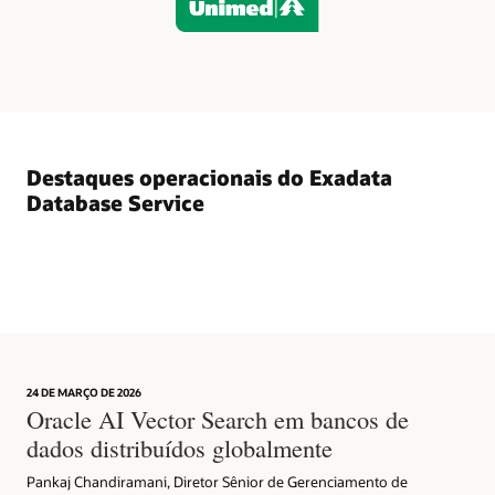
um
único
ambiente
de
nuvem
Exadata,
tornando-
o
Destaques operacionais do Exadata
a
Database Service
plataforma
de
nuvem
de
consolidação
de
banco
de
dados
24 DE MARÇO DE 2026
ideal.
Oracle AI Vector Search em bancos de
A
dados distribuídos globalmente
segunda
coluna,
Pankaj Chandiramani, Diretor Sênior de Gerenciamento de