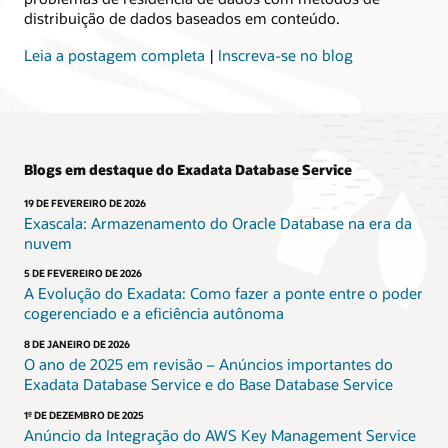
compartilhada
distribuição de dados baseados em conteúdo.
ou
dedicada
Leia a postagem completa
|
Inscreva-se no blog
com
dimensionamento
elástico
para
recursos,
Blogs em destaque do Exadata Database Service
segurança
e
19 DE FEVEREIRO DE 2026
desempenho
Exascala: Armazenamento do Oracle Database na era da
rápido
nuvem
para
todas
5 DE FEVEREIRO DE 2026
A Evolução do Exadata: Como fazer a ponte entre o poder
as
cogerenciado e a eficiência autônoma
cargas
de
8 DE JANEIRO DE 2026
trabalho
O ano de 2025 em revisão – Anúncios importantes do
do
Exadata Database Service e do Base Database Service
serviço
Oracle
1º DE DEZEMBRO DE 2025
AI
Anúncio da Integração do AWS Key Management Service