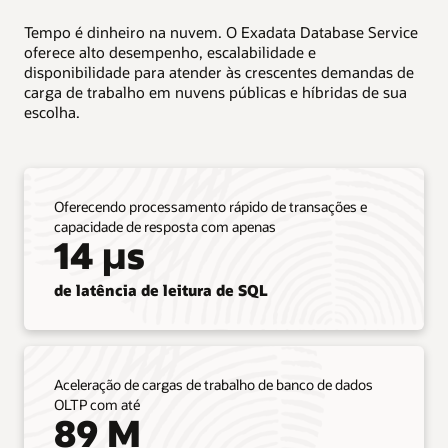
em
Tempo é dinheiro na nuvem. O Exadata Database Service
três
oferece alto desempenho, escalabilidade e
colunas.
disponibilidade para atender às crescentes demandas de
carga de trabalho em nuvens públicas e híbridas de sua
A
escolha.
primeira
coluna,
intitulada
“Move
as
Oferecendo processamento rápido de transações e
is”
capacidade de resposta com apenas
(Mover
14 µs
sem
alterações),
de latência de leitura de SQL
mostra
que
os
clientes
podem
Aceleração de cargas de trabalho de banco de dados
transferir
OLTP com até
todas
89 M
as