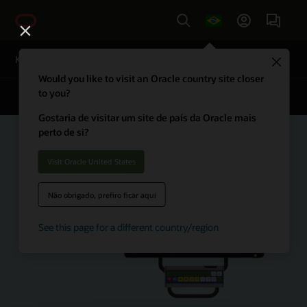
Country
Clo
Kitchen Display Systems (KDS)
Would you like to visit an Oracle country site closer
to you?
Soluções para Restaurantes
More
Gostaria de visitar um site de país da Oracle mais
perto de si?
Visit Oracle United States
Não obrigado, prefiro ficar aqui
See this page for a different country/region