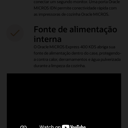
conectar um segundo monitor. Uma porta Oracle
MICROS IDN permite conectividade rápida com
as impressoras de cozinha Oracle MICROS.
Fonte de alimentação
interna
O Oracle MICROS Express 400 KDS abriga sua
fonte de alimentação dentro do case, protegendo-
a contra calor, derramamentos e água pulverizada
durante a limpeza da cozinha.
Processadores Intel
A Express Station 400 é construída no roteiro
integrado da Intel e Internet das Coisas,
construída para disponibilidade de longa duração
(15 anos) em condições de uso incorporadas e
atende aos requisitos cada vez maiores de
recursos gráficos, de áudio e de computação.