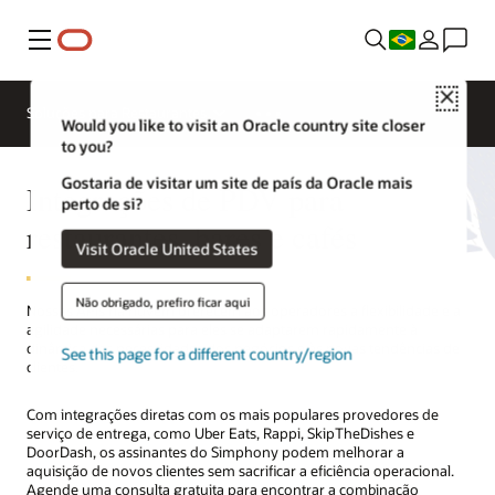
Menu
Close
Soluções para Restaurantes
Would you like to visit an Oracle country site closer
to you?
Gostaria de visitar um site de país da Oracle mais
Integrações de PDV para
perto de si?
restaurantes, bares e cafés
Visit Oracle United States
Não obrigado, prefiro ficar aqui
Nossas APIs na nuvem oferecem aos operadores a flexibilidade e a
agilidade necessárias para eles se adaptarem rapidamente à
dinâmica das necessidades dos negócios e às novas tendências de
See this page for a different country/region
clientes.
Com integrações diretas com os mais populares provedores de
serviço de entrega, como Uber Eats, Rappi, SkipTheDishes e
DoorDash, os assinantes do Simphony podem melhorar a
aquisição de novos clientes sem sacrificar a eficiência operacional.
Agende uma consulta gratuita para encontrar a combinação