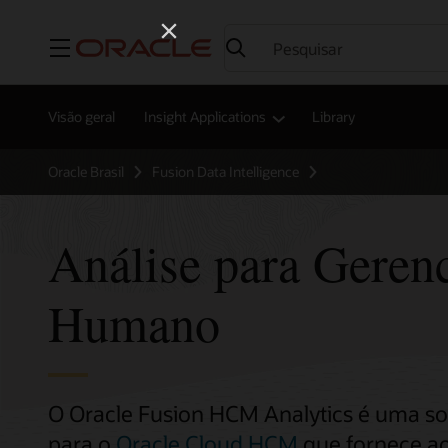
Menu
Visão geral
Insight Applications
Library
Oracle Brasil
Fusion Data Intelligence
Análise para Geren
Humano
O Oracle Fusion HCM Analytics é uma so
para o
Oracle Cloud HCM
que fornece ao