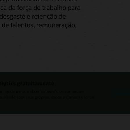
ca da força de trabalho para
 desgaste e retenção de
 de talentos, remuneração,
alytics gratuitamente
ar rapidamente e obtenha benefícios comerciais
Experimen
redefinido com seus próprios dados e comece a tomar
.