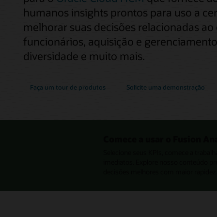
humanos insights prontos para uso a cer
melhorar suas decisões relacionadas ao
funcionários, aquisição e gerenciamento
diversidade e muito mais.
Faça um tour de produtos
Solicite uma demonstração
Comece a usar o Fusion An
Selecione seus KPIs, comece a trabalh
imediatos. Explore nosso conteúdo p
decisões melhores com maior rapidez