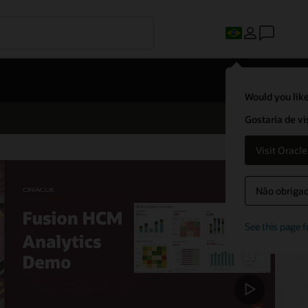
Would you like
Gostaria de vi
Visit Oracl
Não obrigado
See this page f