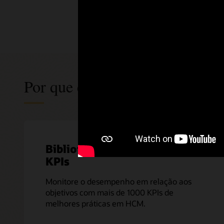
Por que escolher o Fusion HC
Bibliotecas predefinidas de
KPIs
Monitore o desempenho em relação aos
objetivos com mais de 1000 KPIs de
melhores práticas em HCM.