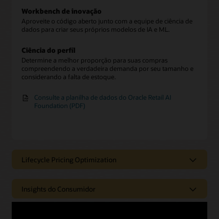
Workbench de inovação
Aproveite o código aberto junto com a equipe de ciência de
dados para criar seus próprios modelos de IA e ML.
Ciência do perfil
Determine a melhor proporção para suas compras
compreendendo a verdadeira demanda por seu tamanho e
considerando a falta de estoque.
Consulte a planilha de dados do Oracle Retail AI
Foundation (PDF)
Lifecycle Pricing Optimization
Obtenha insights analíticos com as
soluções Oracle Retail Lifecycle
Insights do Consumidor
Pricing Pricing Cloud Service
Conquiste novos clientes com o
O Lifecycle Pricing Optimization Cloud está disponível no
Oracle Retail Consumer Insights
Inventory Planning Optimization