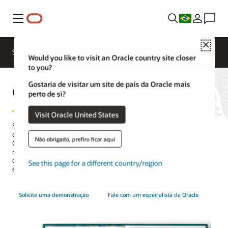
Menu
Close
SCM para Indústrias
Novidades
Business Insights
Would you like to visit an Oracle country site closer
to you?
Gostaria de visitar um site de país da Oracle mais
Oracle Manufacturing
perto de si?
Visit Oracle United States
Sua aplicação de
manufatura
está melhorando sua eficiência e
qualidade de produção e, ao mesmo tempo, reduzindo custos? O
Não obrigado, prefiro ficar aqui
Oracle Fusion Cloud Manufacturing ajuda você a otimizar sua
manufatura global de modo misto para maximizar o desempenho
operacional, com uma solução de operações inteligentes conectada
See this page for a different country/region
e automatizada, alimentada por inteligência artificial.
Solicite uma demonstração
Fale com um especialista da Oracle