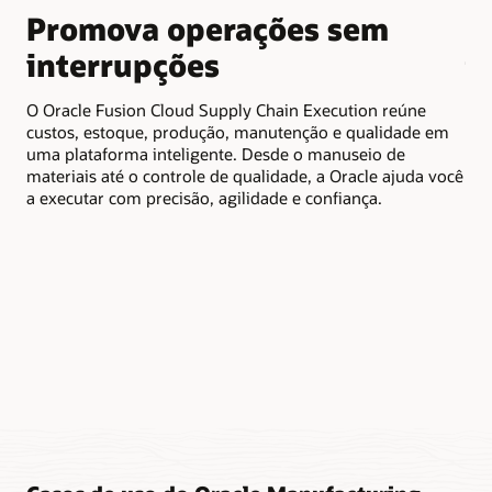
Promova operações sem
C
interrupções
t
O Oracle Fusion Cloud Supply Chain Execution reúne
O O
custos, estoque, produção, manutenção e qualidade em
vis
uma plataforma inteligente. Desde o manuseio de
Aut
materiais até o controle de qualidade, a Oracle ajuda você
e l
a executar com precisão, agilidade e confiança.
cer
est