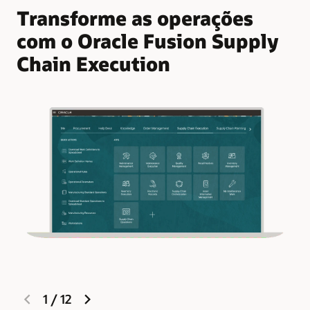
Transforme as operações
com o Oracle Fusion Supply
Chain Execution
previous
next
1
/
12
slide
slide