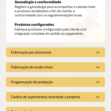
Genealogia e conformidade
Registre a genealogia para acompanhar e rastrear lotes
e produtos serializados a fim de manter a
conformidade com as regulamentações locais.
Produtos configurados
Fabrique produtos configurados pelo cliente com
integração completa do pedido ao pagamento.
Fabricação por processos
Fabricação por processos
Fabricação de modo misto
Gestão de receitas
Fabricação de modo misto
Programação da produção
Aprimore o processo de produção. Defina visualmente
receitas para fazer um lote com coprodutos e
subprodutos.
Flexibilidade na execução da produção
Programação da produção
Cadeia de suprimentos orientada a projetos
Execute a produção com base na produção para
Execução em lote
estoque, na produção para pedido, na configuração
Transforme a fábrica digitalmente. Aproveite os
para pedido, na engenharia para pedido ou na
Crie programações executáveis de alta
melhores recursos da Oracle para essa classe e
produção para projeto.