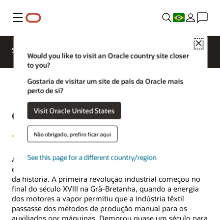
Menu
Close
SCM para Indústrias
Novidades
Business Insights
Would you like to visit an Oracle country site closer
to you?
Gostaria de visitar um site de país da Oracle mais
perto de si?
Visit Oracle United States
O que é Indústria 4.0?
Não obrigado, prefiro ficar aqui
See this page for a different country/region
As revoluções industriais impactaram a sorte econômica
e política de empresas, governos e da sociedade ao longo
da história. A primeira revolução industrial começou no
final do século XVIII na Grã-Bretanha, quando a energia
dos motores a vapor permitiu que a indústria têxtil
passasse dos métodos de produção manual para os
auxiliados por máquinas. Demorou quase um século para