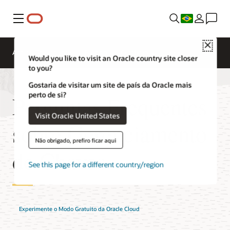
Menu
Close
Access Governance
Bastion
Certificates
Would you like to visit an Oracle country site closer
to you?
Gostaria de visitar um site de país da Oracle mais
perto de si?
Perguntas Frequentes
Visit Oracle United States
sobre Gerenciamento
Não obrigado, prefiro ficar aqui
de Chaves
See this page for a different country/region
Experimente o Modo Gratuito da Oracle Cloud