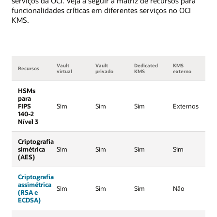
serviços da OCI. Veja a seguir a matriz de recursos para
funcionalidades críticas em diferentes serviços no OCI
KMS.
Vault
Vault
Dedicated
KMS
Recursos
virtual
privado
KMS
externo
HSMs
para
FIPS
Sim
Sim
Sim
Externos
140-2
Nível 3
Criptografia
simétrica
Sim
Sim
Sim
Sim
(AES)
Criptografia
assimétrica
Sim
Sim
Sim
Não
(RSA e
ECDSA)