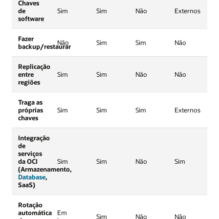
Chaves
de
Sim
Sim
Não
Externos
software
Fazer
Não
Sim
Sim
Não
backup/restaurar
Replicação
entre
Sim
Sim
Não
Não
regiões
Traga as
próprias
Sim
Sim
Sim
Externos
chaves
Integração
de
serviços
da OCI
Sim
Sim
Não
Sim
(Armazenamento,
Database
,
SaaS)
Rotação
automática
Em
Sim
Não
Não