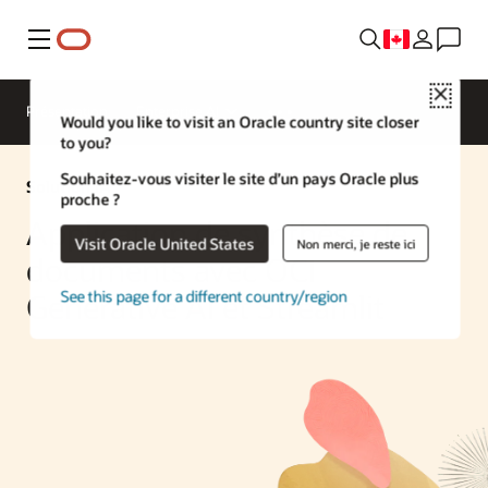
Menu
Close
Présentation
Enterprise AI
Would you like to visit an Oracle country site closer
to you?
Souhaitez-vous visiter le site d’un pays Oracle plus
Solution IA
proche ?
Application de synthèse de
Visit Oracle United States
Non merci, je reste ici
documents avec OCI
See this page for a different country/region
Generative AI et Streamlit