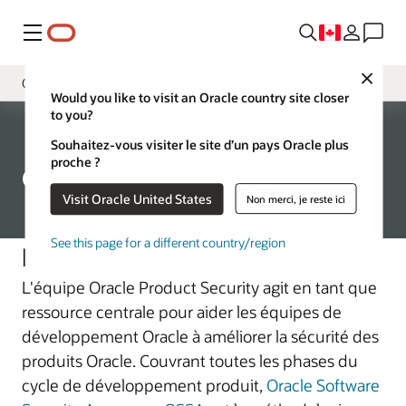
Menu
Close
Oracle Product Security
Would you like to visit an Oracle country site closer
to you?
Gouvernance
Réorganisations
Souhaitez-vous visiter le site d’un pays Oracle plus
Chief Security Officer
proche ?
Oracle Product Security
Sécurité physique globale
Visit Oracle United States
Non merci, je reste ici
Conformité commerciale mondiale
See this page for a different country/region
Présentation
Corporate Security Architecture
L'équipe Oracle Product Security agit en tant que
Évaluation et audit des activités
ressource centrale pour aider les équipes de
développement Oracle à améliorer la sécurité des
produits Oracle. Couvrant toutes les phases du
cycle de développement produit,
Oracle Software