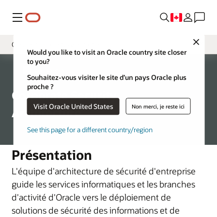
Menu
Close
Corporate Security Architecture
Would you like to visit an Oracle country site closer
to you?
Gouvernance
Réorganisations
Souhaitez-vous visiter le site d’un pays Oracle plus
Chief Security Officer
proche ?
Corporate Security
Oracle Product Security
Visit Oracle United States
Non merci, je reste ici
Architecture
Sécurité physique globale
See this page for a different country/region
Conformité commerciale mondiale
Présentation
Évaluation et audit des activités
L'équipe d'architecture de sécurité d'entreprise
guide les services informatiques et les branches
d'activité d'Oracle vers le déploiement de
solutions de sécurité des informations et de