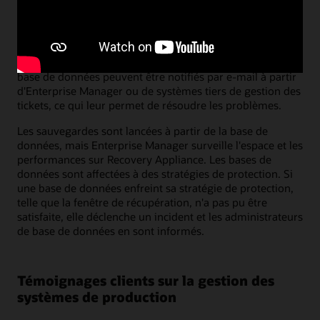
données qui prend uniquement en charge les bases de
données, vous pouvez accéder à tout ce dont vous avez
besoin à partir de la page Engineered Systems Fleet.
Les administrateurs système et les administrateurs de
base de données peuvent être notifiés par e-mail à partir
d'Enterprise Manager ou de systèmes tiers de gestion des
tickets, ce qui leur permet de résoudre les problèmes.
Les sauvegardes sont lancées à partir de la base de
données, mais Enterprise Manager surveille l'espace et les
performances sur Recovery Appliance. Les bases de
données sont affectées à des stratégies de protection. Si
une base de données enfreint sa stratégie de protection,
telle que la fenêtre de récupération, n'a pas pu être
satisfaite, elle déclenche un incident et les administrateurs
de base de données en sont informés.
Témoignages clients sur la gestion des
systèmes de production