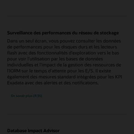
surveillance
et
la
gestion
des
ressources
d'E/S
Exadata
Surveillance des performances du réseau de stockage
Dans un seul écran, vous pouvez consulter les données
de performances pour les disques durs et les lecteurs
flash avec des fonctionnalités d'exploration vers le bas
pour voir l'utilisation par les bases de données
individuelles et l'impact de la gestion des ressources de
l'IORM sur le temps d'attente pour les E/S. Il existe
également des mesures standard intégrées pour les KPI
Exadata avec des alertes et des notifications.
sur
En savoir plus
(8:35)
la
surveillance
des
performances
du
réseau
de
stockage
Database Impact Advisor