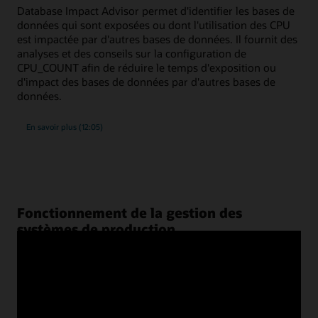
Database Impact Advisor permet d'identifier les bases de
données qui sont exposées ou dont l'utilisation des CPU
est impactée par d'autres bases de données. Il fournit des
analyses et des conseils sur la configuration de
CPU_COUNT afin de réduire le temps d'exposition ou
d'impact des bases de données par d'autres bases de
données.
sur
En savoir plus
(12:05)
Database
Impact
Advisor
Fonctionnement de la gestion des
systèmes de production
Oracle Enterprise Manager fournit aux administrateurs un
écran unique pour toutes les appliances de récupération
Exadata, Exadata Cloud et Zero Data Loss. Même si vous
êtes un administrateur système qui prend uniquement en
charge le matériel ou un administrateur de base de