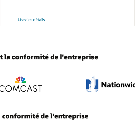
sur
Lisez les détails
la
modernisation
de
la
gestion
des
identifiants
t la conformité de l'entreprise
la conformité de l'entreprise