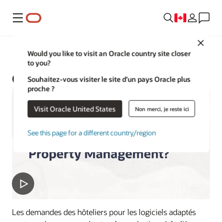
Menu
Close
Hôtels et complexes hôteliers
Would you like to visit an Oracle country site closer
to you?
Cloud PMS − OPERA Cloud
Souhaitez-vous visiter le site d’un pays Oracle plus
proche ?
Visit Oracle United States
Non merci, je reste ici
See this page for a different country/region
Les demandes des hôteliers pour les logiciels adaptés