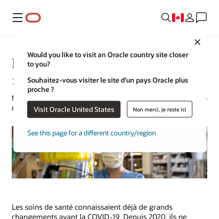
Menu
Close
Would you like to visit an Oracle country site closer
Les RH dans le secteur de la santé
to you?
: 9 défis majeurs à relever
Souhaitez-vous visiter le site d’un pays Oracle plus
proche ?
Mark Jackley | Responsable de la stratégie du contenu | 14
novembre 2024
Visit Oracle United States
Non merci, je reste ici
See this page for a different country/region
Les soins de santé connaissaient déjà de grands
changements avant la COVID-19. Depuis 2020, ils ne