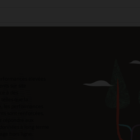
performances élevées
nts sur site
âce à des
telles que la
re, les performances
nts sont renforcées.
ur répondre aux
e données à long terme
age hors ligne.