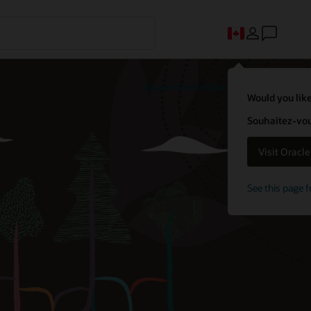
Essayer Oracle Cloud Free Tier
Would you like
Souhaitez-vous
Visit Oracl
See this page f