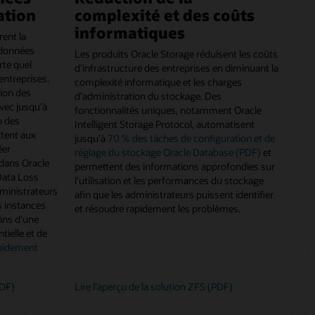
ation
complexité et des coûts
informatiques
rent la
 données
Les produits Oracle Storage réduisent les coûts
rte quel
d’infrastructure des entreprises en diminuant la
entreprises.
complexité informatique et les charges
tion des
d’administration du stockage. Des
avec jusqu’à
fonctionnalités uniques, notamment Oracle
n des
Intelligent Storage Protocol, automatisent
tent aux
jusqu’à
70 % des tâches de configuration et de
éer
réglage du stockage Oracle Database (PDF)
et
dans Oracle
permettent des informations approfondies sur
Data Loss
l’utilisation et les performances du stockage
ministrateurs
afin que les administrateurs puissent identifier
s instances
et résoudre rapidement les problèmes.
ins d’une
ielle et de
apidement
PDF)
Lire l'aperçu de la solution ZFS (PDF)