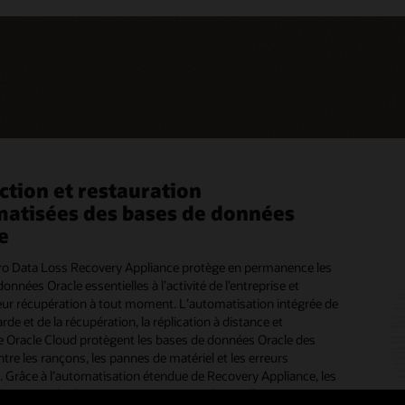
ction et restauration
age d'entreprise à hautes
ction et archivage des données
atisées des bases de données
rmances optimisé pour Oracle et
ligne
e
oud
othèques de bandes Oracle StorageTek fournissent un
immuable et hors ligne pour protéger les données client tout
ro Data Loss Recovery Appliance protège en permanence les
S Storage Appliance est un système de stockage d'entreprise
 un accès facile et automatisé à des fins de conformité, de
onnées Oracle essentielles à l’activité de l’entreprise et
rformances optimisé pour les workloads Oracle et
e et de conservation historique. Les entreprises utilisent les
leur récupération à tout moment. L’automatisation intégrée de
ion cloud. Système de stockage unifié permettant la
ques de bandes StorageTek pour se protéger contre les
rde et de la récupération, la réplication à distance et
ion du stockage de blocs, de fichiers et d'objets, disponible
ques et pour archiver des données pendant des années avec
ge Oracle Cloud protègent les bases de données Oracle des
ration flash et sur disque, et proposant une intégration
mmation d’énergie et un coût moindres que les alternatives
ntre les rançons, les pannes de matériel et les erreurs
tabase et Oracle Cloud Infrastructure unique.
e uniquement.
 Grâce à l’automatisation étendue de Recovery Appliance, les
IT peuvent facilement mettre en œuvre les meilleures