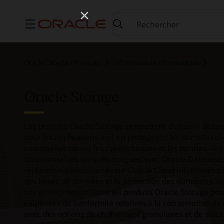
Menu
Oracle Canada - Français
Infrastructure informatique
Oracle Storage
Les produits Oracle Storage permettent d'obtenir des 
pour les applications tout en protégeant les données clie
essentielles contre les cyberattaques et les pannes. Gr
fonctionnalités uniques conçues avec Oracle Database, 
réplication d'instantanés sur Oracle Cloud Infrastructu
des bases de données et la protection des données clie
Les entreprises utilisent les produits Oracle Storage po
exigences de conformité relatives à la conservation d
avec des options de chiffrement granulaires et de stock