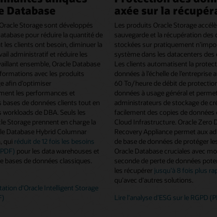
e Database
axée sur la récupér
 Oracle Storage sont développés
Les produits Oracle Storage accélè
atabase pour réduire la quantité de
sauvegarde et la récupération des
 les clients ont besoin, diminuer la
stockées sur pratiquement n’impo
ail administratif et réduire les
système dans les datacenters des 
vaillant ensemble, Oracle Database
Les clients automatisent la protec
nformations avec les produits
données à l’échelle de l’entreprise 
e afin d’optimiser
60 To/heure de débit de protectio
ent les performances et
données à usage général et permet
des bases de données clients tout en
administrateurs de stockage de cr
es workloads de DBA. Seuls les
facilement des copies de données 
le Storage prennent en charge la
Cloud Infrastructure. Oracle Zero 
cle Database Hybrid Columnar
Recovery Appliance permet aux ad
, qui
réduit de 12 fois les besoins
de base de données de protéger le
(PDF)
pour les data warehouses et
Oracle Database cruciales avec mo
de bases de données classiques.
seconde de perte de données potent
les récupérer
jusqu’à 8 fois plus r
qu’avec d’autres solutions.
tation d'Oracle Intelligent Storage
F)
Lire l’analyse d’ESG sur le RGPD (