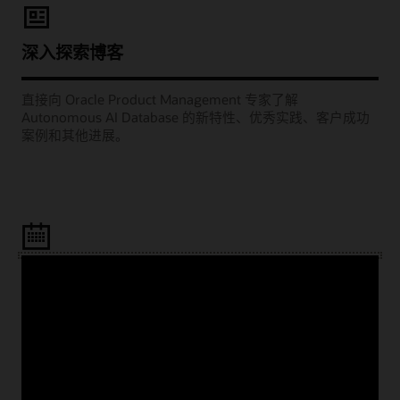
深入探索博客
直接向 Oracle Product Management 专家了解
Autonomous AI Database 的新特性、优秀实践、客户成功
案例和其他进展。
Learning Lounge 网播
观看每月举办的网络研讨会，聆听 Oracle 产品经理为您分享
如何成功地部署项目，例如将工作负载迁移到云端、构建云
原生应用以及充分利用 AI 和分析功能。