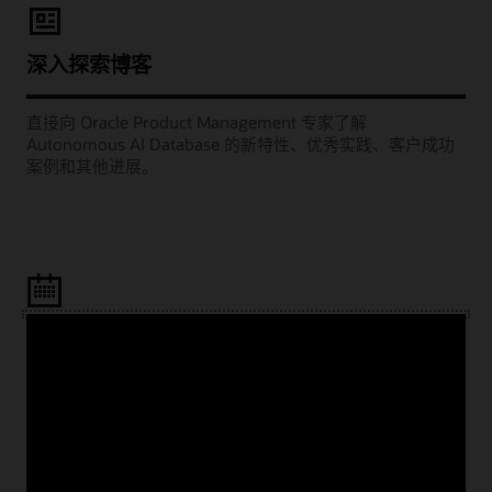
深入探索博客
直接向 Oracle Product Management 专家了解
Autonomous AI Database 的新特性、优秀实践、客户成功
案例和其他进展。
Learning Lounge 网播
观看每月举办的网络研讨会，聆听 Oracle 产品经理为您分享
如何成功地部署项目，例如将工作负载迁移到云端、构建云
原生应用以及充分利用 AI 和分析功能。