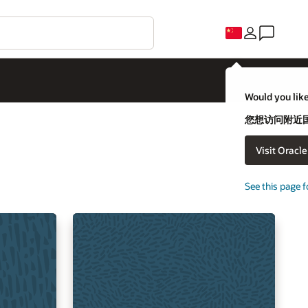
Would you like
您想访问附近国家
Visit Oracl
See this page f