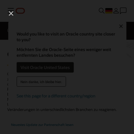
Menü
Close
Überblick
ERP für alle Branchen
Would you like to visit an Oracle country site closer
to you?
Möchten Sie die Oracle-Seite eines weniger weit
Oracle B2B
entfernten Landes besuchen?
Visit Oracle United States
Oracle B2B revolutioniert die Geschäftsabwicklung, indem es
zentrale Services führender Bank-, Logistik- und Digitaldienstleister
Nein danke, ich bleibe hier.
direkt in Oracle Fusion Cloud ERP integriert. Oracle B2B beseitigt
Reibungsverluste, beschleunigt Prozesse und bietet ein nahtloses,
benutzerfreundliches Erlebnis – ganz wie im Endkundengeschäft.
See this page for a different country/region
Mit über 50.000 Oracle Cloud ERP-Kunden unterstützt Oracle B2B
Unternehmen dabei, effizienter zu arbeiten und flexibel auf
Veränderungen in unterschiedlichsten Branchen zu reagieren.
Neuestes Update zur Partnerschaft lesen