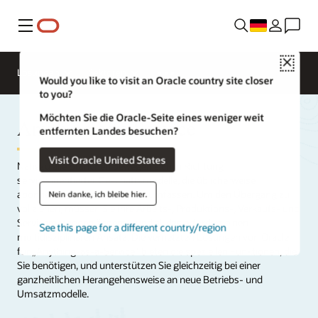
Menü
Close
Lösungen
Sektoren
Would you like to visit an Oracle country site closer
to you?
Möchten Sie die Oracle-Seite eines weniger weit
Anything as a Service
entfernten Landes besuchen?
Visit Oracle United States
Nahezu alle Branchen bewegen sich in Richtung
serviceorientierter Geschäftsmodelle, die üblicherweise
abonnementbasierte Services umfassen. Um den Übergang zu
Nein danke, ich bleibe hier.
vollziehen, müssen Sie Ihre Arbeits-, Produktions-, Verkaufs- und
Servicemethoden ändern – und all das erfordert einen
See this page for a different country/region
multidisziplinären Ansatz. Die vernetzten Lösungen von Oracle
für „Anything-as-a-Service“ bieten die speziellen Funktionen, die
Sie benötigen, und unterstützen Sie gleichzeitig bei einer
ganzheitlichen Herangehensweise an neue Betriebs- und
Umsatzmodelle.