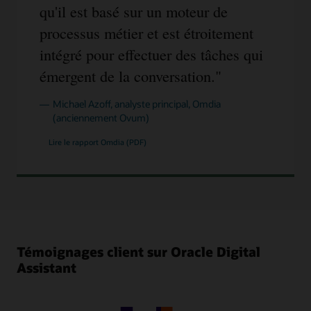
droite
qu'il est basé sur un moteur de
pour
l'intégration,
processus métier et est étroitement
avec
des
intégré pour effectuer des tâches qui
applications
externes
émergent de la conversation.
via
la
passerelle
Michael Azoff, analyste principal, Omdia
API
(anciennement Ovum)
et
Oracle
Integration
Lire le rapport Omdia (PDF)
Cloud.
Témoignages client sur Oracle Digital
Assistant