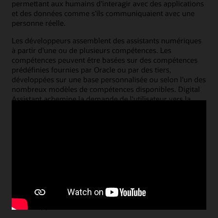
permettant aux humains d’interagir avec des applications
et des données comme s’ils communiquaient avec une
personne réelle.
Les développeurs assemblent des assistants numériques
à partir d'une ou de plusieurs compétences. Les
compétences peuvent être basées sur des compétences
prédéfinies fournies par Oracle ou par des tiers,
développées sur une base personnalisée ou selon l'un des
nombreux modèles de compétences disponibles. Digital
Assistant achemine la demande de l'utilisateur vers la
compétence la plus appropriée pour répondre à cette
demande. Les compétences combinent un moteur
multilingue d'apprentissage approfondi du traitement du
langage naturel, un puissant moteur de flux de dialogue
et des composants d'intégration pour la connexion aux
systèmes back-end. Les compétences constituent un
moyen modulaire de développer les fonctionnalités de
votre chatbot. Les utilisateurs se connectent à un chatbot
via des canaux tels que Microsoft Teams ou Facebook, ou
via une bulle de discussion sur votre site Web ou intégrée
à votre application mobile.