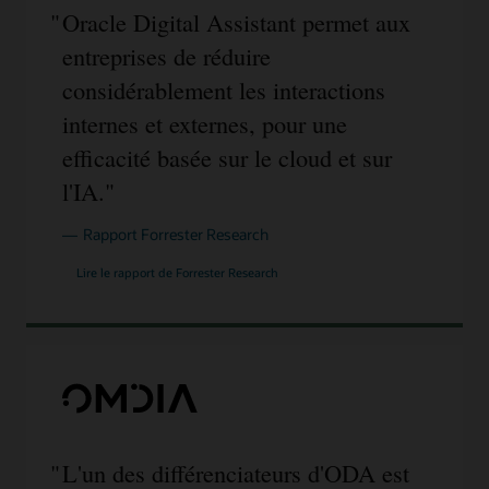
au
Oracle Digital Assistant permet aux
centre.
Il
entreprises de réduire
a
été
considérablement les interactions
démontré
qu'ODA
internes et externes, pour une
utilise
le
efficacité basée sur le cloud et sur
routage
et
l'IA.
les
compétences
pour
Rapport Forrester Research
dialoguer
intelligemment
et
Lire le rapport de Forrester Research
qu'il
fournit
également
des
informations
sur
les
conversations.
Il
existe
un
cadre
L'un des différenciateurs d'ODA est
à