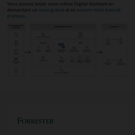
Vous pouvez tester vous-même Digital Assistant en
demandant un
essai gratuit
et en
suivant notre tutoriel
pratique
.
Affiche
plusieurs
canaux
IA
de
conversation
sur
la
gauche,
connectés
à
ODA