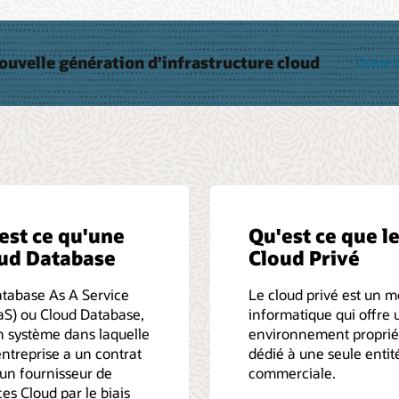
ouvelle génération d’infrastructure cloud
Oracle C
est ce qu'une
Qu'est ce que l
ud Database
Cloud Privé
tabase As A Service
Le cloud privé est un 
S) ou Cloud Database,
informatique qui offre 
n système dans laquelle
environnement proprié
ntreprise a un contrat
dédié à une seule entit
un fournisseur de
commerciale.
ces Cloud par le biais