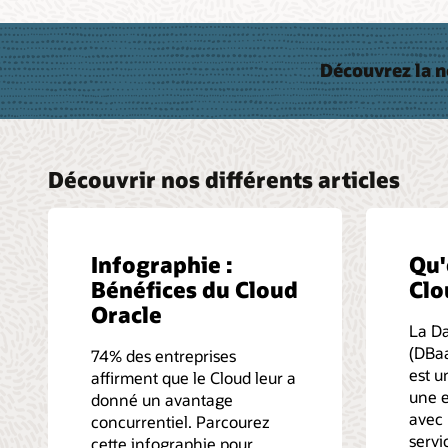
Découvrez la n
Découvrir nos différents articles
Infographie :
Qu'
Bénéfices du Cloud
Clo
Oracle
La Da
(DBaa
74% des entreprises
est u
affirment que le Cloud leur a
une e
donné un avantage
avec 
concurrentiel. Parcourez
servi
cette infographie pour