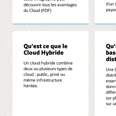
d'un
découvrir tous les avantages
payan
du Cloud (PDF)
Qu'est ce que le
Qu'
Cloud Hybride
bas
dis
Un cloud hybride combine
deux ou plusieurs types de
Une 
cloud : public, privé ou
distr
même infrastructure
essen
héritée.
donné
diffé
sur p
sur u