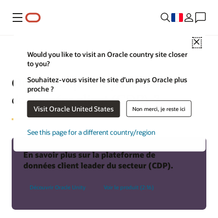
Menu
Close
Would you like to visit an Oracle country site closer
to you?
Qu’est-ce qu’une plateforme
Souhaitez-vous visiter le site d’un pays Oracle plus
proche ?
de données client (CDP) ?
Visit Oracle United States
Non merci, je reste ici
See this page for a different country/region
En savoir plus sur la plateforme de
données client leader du secteur (CDP).
Découvrir Oracle Unity
Voir le produit (2:16)